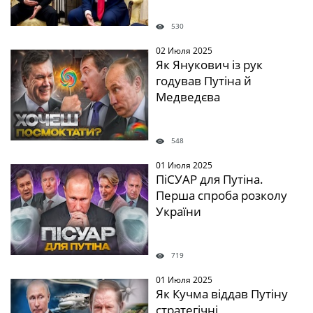
530
02 Июля 2025
Як Янукович із рук
годував Путіна й
Медведєва
548
01 Июля 2025
ПіСУАР для Путіна.
Перша спроба розколу
України
719
01 Июля 2025
Як Кучма віддав Путіну
стратегічні