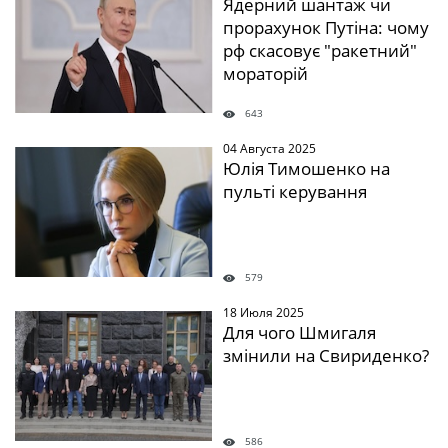
Ядерний шантаж чи
прорахунок Путіна: чому
рф скасовує "ракетний"
мораторій
643
04 Августа 2025
Юлія Тимошенко на
пульті керування
579
18 Июля 2025
Для чого Шмигаля
змінили на Свириденко?
586