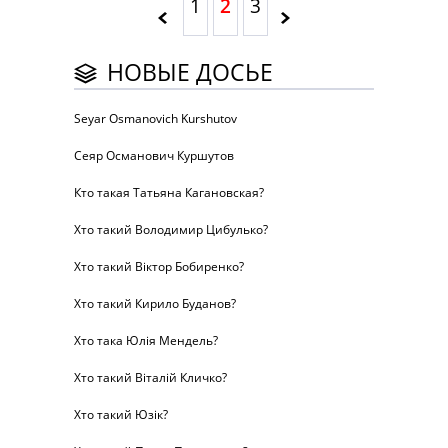
1
2
3
НОВЫЕ ДОСЬЕ
Seyar Osmanovich Kurshutov
Сеяр Османович Куршутов
Кто такая Татьяна Кагановская?
Хто такий Володимир Цибулько?
Хто такий Віктор Бобиренко?
Хто такий Кирило Буданов?
Хто така Юлія Мендель?
Хто такий Віталій Кличко?
Хто такий Юзік?