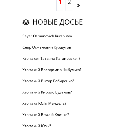
1
2
НОВЫЕ ДОСЬЕ
Seyar Osmanovich Kurshutov
Сеяр Османович Куршутов
Кто такая Татьяна Кагановская?
Хто такий Володимир Цибулько?
Хто такий Віктор Бобиренко?
Хто такий Кирило Буданов?
Хто така Юлія Мендель?
Хто такий Віталій Кличко?
Хто такий Юзік?