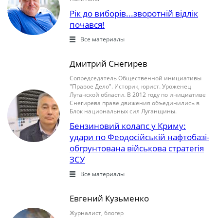
Рік до виборів...зворотній відлік
почався!
Все материалы
Дмитрий Снегирев
Сопредседатель Общественной инициативы
"Правое Дело". Историк, юрист. Уроженец
Луганской области. В 2012 году по инициативе
Снегирева праве движения объединились в
Блок национальных сил Луганщины.
Бензиновий колапс у Криму:
удари по Феодосійській нафтобазі-
обгрунтована військова стратегія
ЗСУ
Все материалы
Евгений Кузьменко
Журналист, блогер