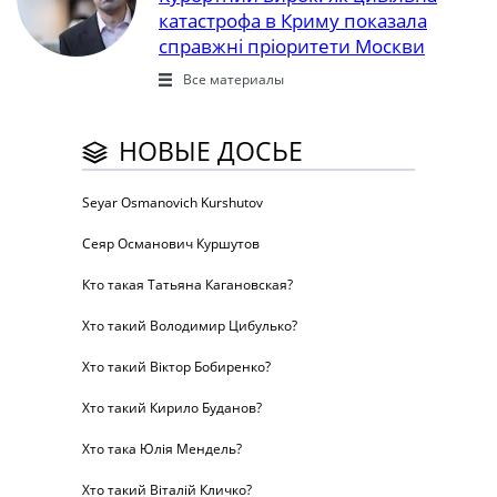
катастрофа в Криму показала
справжні пріоритети Москви
Все материалы
НОВЫЕ ДОСЬЕ
Seyar Osmanovich Kurshutov
Сеяр Османович Куршутов
Кто такая Татьяна Кагановская?
Хто такий Володимир Цибулько?
Хто такий Віктор Бобиренко?
Хто такий Кирило Буданов?
Хто така Юлія Мендель?
Хто такий Віталій Кличко?