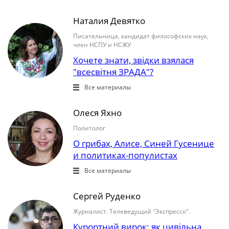
Наталия Девятко
Писательница, кандидат философских наук,
член НСПУ и НСЖУ
Хочете знати, звідки взялася
"всесвітня ЗРАДА"?
Все материалы
Олеся Яхно
Политолог
О грибах, Алисе, Синей Гусенице
и политиках-популистах
Все материалы
Сергей Руденко
Журналист. Телеведущий "Экспрессо".
Курортний вирок: як цивільна