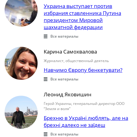
Украина выступает против
избрания ставленника Путина
президентом Мировой
шахматной федерации
Все материалы
Карина Самохвалова
Журналист, общественный деятель
Навчимо Європу бенкетувати?
Все материалы
Леонид Яковишин
Герой Украины, генеральный директор ООО
“Земля и воля”
Брехню в Україні люблять, але на
брехні далеко не заїдеш
Все материалы