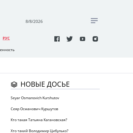
8/8/2026
РУC
венность
НОВЫЕ ДОСЬЕ
Seyar Osmanovich Kurshutov
Сеяр Османович Куршутов
Кто такая Татьяна Кагановская?
Хто такий Володимир Цибулько?