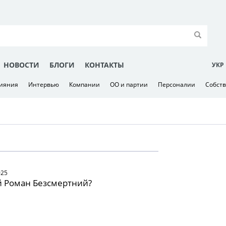
НОВОСТИ
БЛОГИ
КОНТАКТЫ
УКР
лияния
Интервью
Компании
ОО и партии
Персоналии
Собст
025
й Роман Безсмертний?