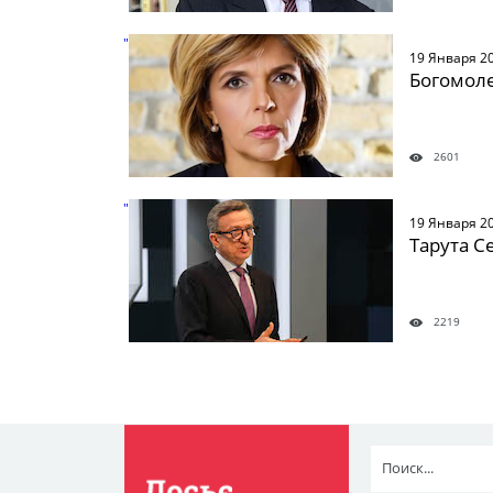
" />
19 Января 2
Богомоле
2601
" />
19 Января 2
Тарута С
2219