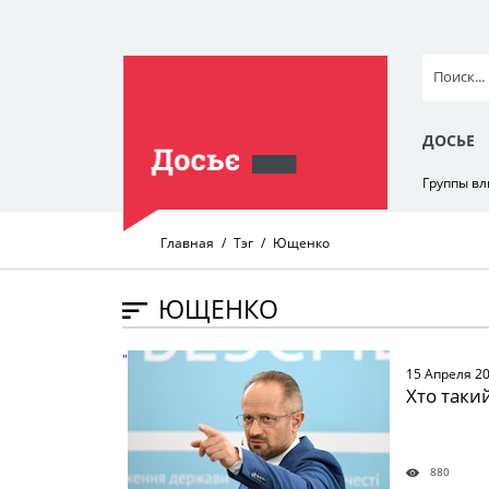
ДОСЬЕ
Группы в
Главная
Тэг
Ющенко
ЮЩЕНКО
" />
15 Апреля 2
Хто таки
880