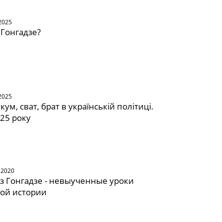
2025
 Гонгадзе?
2025
кум, сват, брат в українській політиці.
025 року
 2020
ез Гонгадзе - невыученные уроки
ой истории