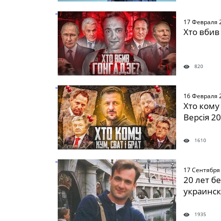
" />
17 Февраля 
Хто вбив
820
" />
16 Февраля 
Хто кому 
Версія 2
1610
" />
17 Сентября
20 лет б
украинск
1935