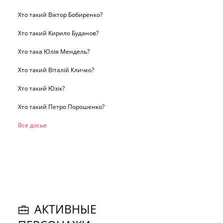
Хто такий Віктор Бобиренко?
Хто такий Кирило Буданов?
Хто така Юлія Мендель?
Хто такий Віталій Кличко?
Хто такий Юзік?
Хто такий Петро Порошенко?
Все досье
АКТИВНЫЕ