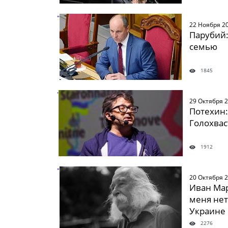
" />
22 Ноября 2
Парубий:
семью
1845
" />
29 Октября 
Потехин
Голохвас
1912
" />
20 Октября 
Иван Мар
меня нет
Украине
2276