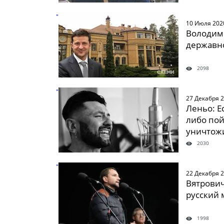
" />
10 Июля 202
Володими
державно
2098
" />
27 Декабря 
Леньо: Е
либо пой
уничтожи
2030
" />
22 Декабря 
Вятрович
русский 
1998