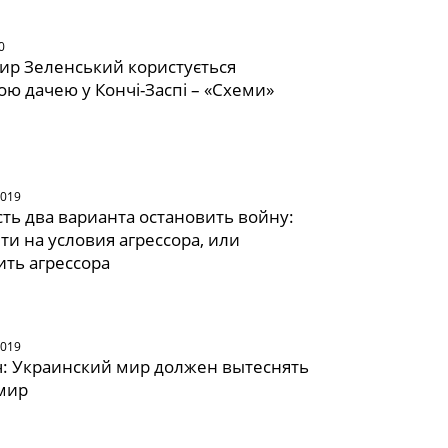
0
р Зеленський користується
ю дачею у Кончі-Заспі – «Схеми»
2019
сть два варианта остановить войну:
ти на условия агрессора, или
ть агрессора
2019
: Украинский мир должен вытеснять
мир