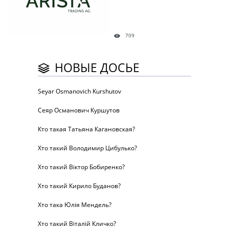
709
НОВЫЕ ДОСЬЕ
Seyar Osmanovich Kurshutov
Сеяр Османович Куршутов
Кто такая Татьяна Кагановская?
Хто такий Володимир Цибулько?
Хто такий Віктор Бобиренко?
Хто такий Кирило Буданов?
Хто така Юлія Мендель?
Хто такий Віталій Кличко?