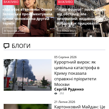
ВАЖЛИВО
ВАЖЛИВО
«Ми обоє втомлені»: Олена
"Наш Формат" постраждав
Зеленська прокоментувала
від обстрілу, але
плани чоловіка на другий
незламний: видавництво
термін
продовжує працювати!
30 Березня 2026
04 Липня 2025
БЛОГИ
05 Серпня 2026
Курортний вирок: як
цивільна катастрофа в
Криму показала
справжні пріоритети
Москви
Сергій Руденко
252
21 Липня 2026
Картонковий Майдан: Це