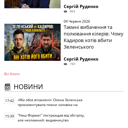
Сергій Руденко
863
04 Червня 2026
Таємні вибачення та
полювання кілерів: Чому
Кадиров хотів вбити
Зеленського
Сергій Руденко
743
Всі блоги
НОВИНИ
«Ми обоє втомлені»: Олена Зеленська
17:42
прокоментувала плани чоловіка на
другий термін
"Наш Формат" постраждав від обстрілу,
15:39
але незламний: видавництво
продовжує працювати!