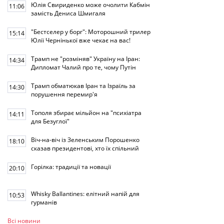
Юлія Свириденко може очолити Кабмін
11:06
замість Дениса Шмигаля
"Бестселер у борг": Моторошний трилер
15:14
Юлії Чернінької вже чекає на вас!
Трамп не "розміняв" Україну на Іран:
14:34
Дипломат Чалий про те, чому Путін
втрачає вплив
Трамп обматюкав Іран та Ізраїль за
14:30
порушення перемир'я
Тополя збирає мільйон на "психіатра
14:11
для Безуглої"
Віч-на-віч із Зеленським Порошенко
18:10
сказав президентові, хто їх спільний
ворог
Горілка: традиції та новації
20:10
Whisky Ballantines: елітний напій для
10:53
гурманів
Всі новини