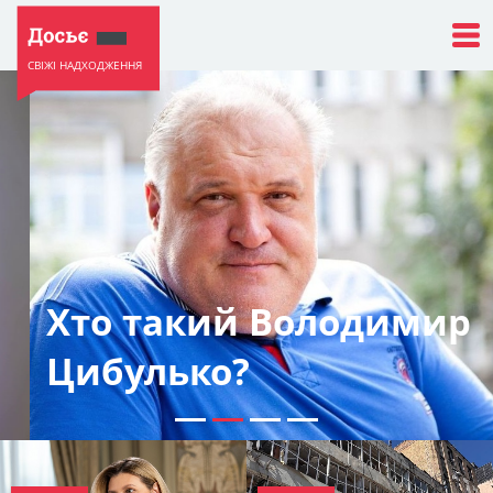
СВІЖІ НАДХОДЖЕННЯ
Хто такий Володимир
Цибулько?