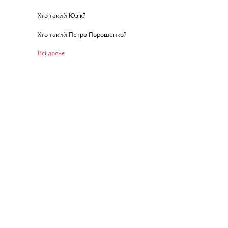
Хто такий Юзік?
Хто такий Петро Порошенко?
Всі досьє