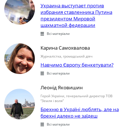
Украина выступает против
избрания ставленника Путина
президентом Мировой
шахматной федерации
Всі матеріали
Карина Самохвалова
Журналістка, громадський діяч
Навчимо Європу бенкетувати?
Всі матеріали
Леонід Яковишин
Герой України, генеральний директор ТОВ
“Земля і воля”
Брехню в Україні люблять, але на
брехні далеко не заїдеш
Всі матеріали