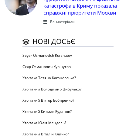
катастрофа в Криму показала
справжні пріоритети Москви
Всі матеріали
НОВІ ДОСЬЄ
Seyar Osmanovich Kurshutov
Сєяр Османович Куршутов
Хто така Тетяна Кагановська?
Хто такий Володимир Цибулько?
Хто такий Віктор Бобиренко?
Хто такий Кирило Буданов?
Хто така Юлія Мендель?
Хто такий Віталій Кличко?