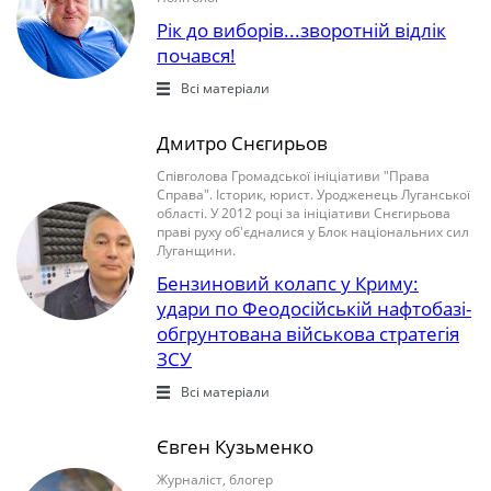
Рік до виборів...зворотній відлік
почався!
Всі матеріали
Дмитро Снєгирьов
Співголова Громадської ініціативи "Права
Справа". Історик, юрист. Уродженець Луганської
області. У 2012 році за ініціативи Снєгирьова
праві руху об'єдналися у Блок національних сил
Луганщини.
Бензиновий колапс у Криму:
удари по Феодосійській нафтобазі-
обгрунтована військова стратегія
ЗСУ
Всі матеріали
Євген Кузьменко
Журналіст, блогер