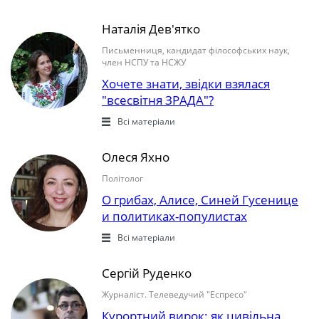
Наталія Дев'ятко
Письменниця, кандидат філософських наук,
член НСПУ та НСЖУ
Хочете знати, звідки взялася
"всесвітня ЗРАДА"?
Всі матеріали
Олеся Яхно
Політолог
О грибах, Алисе, Синей Гусенице
и политиках-популистах
Всі матеріали
Сергій Руденко
Журналіст. Телеведучий "Еспресо"
Курортний вирок: як цивільна