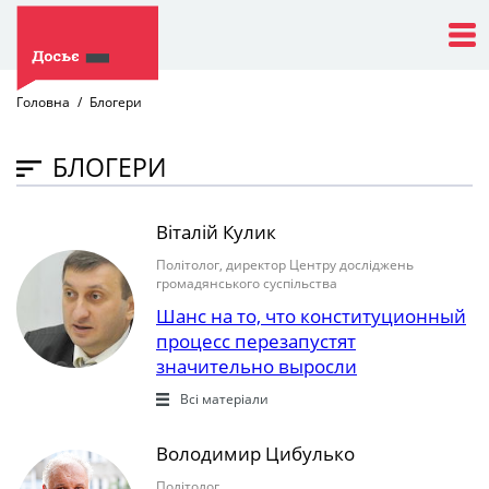
Головна
Блогери
БЛОГЕРИ
Віталій Кулик
Політолог, директор Центру досліджень
громадянського суспільства
Шанс на то, что конституционный
процесс перезапустят
значительно выросли
Всі матеріали
Володимир Цибулько
Політолог