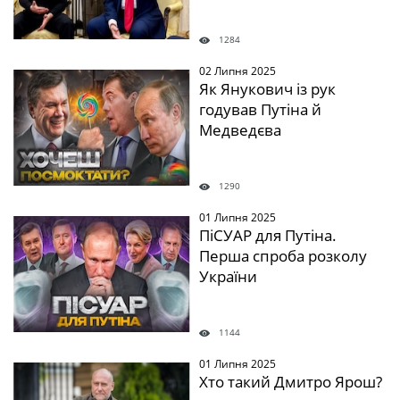
1284
02 Липня 2025
" />
Як Янукович із рук
годував Путіна й
Медведєва
1290
01 Липня 2025
" />
ПіСУАР для Путіна.
Перша спроба розколу
України
1144
01 Липня 2025
" />
Хто такий Дмитро Ярош?