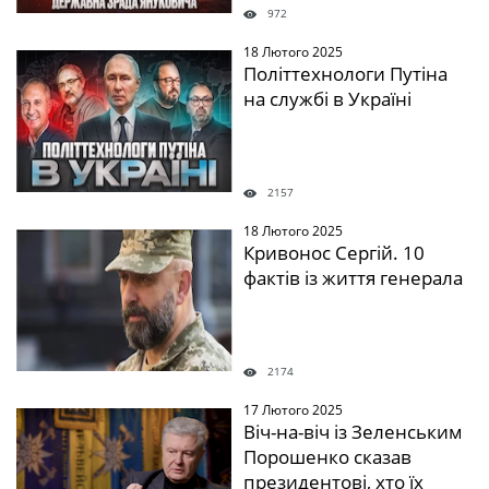
972
18 Лютого 2025
" />
Політтехнологи Путіна
на службі в Україні
2157
18 Лютого 2025
" />
Кривонос Сергій. 10
фактів із життя генерала
2174
17 Лютого 2025
" />
Віч-на-віч із Зеленським
Порошенко сказав
президентові, хто їх