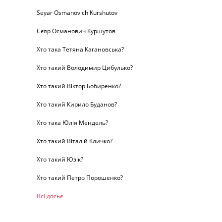
Seyar Osmanovich Kurshutov
Сєяр Османович Куршутов
Хто така Тетяна Кагановська?
Хто такий Володимир Цибулько?
Хто такий Віктор Бобиренко?
Хто такий Кирило Буданов?
Хто така Юлія Мендель?
Хто такий Віталій Кличко?
Хто такий Юзік?
Хто такий Петро Порошенко?
Всі досьє