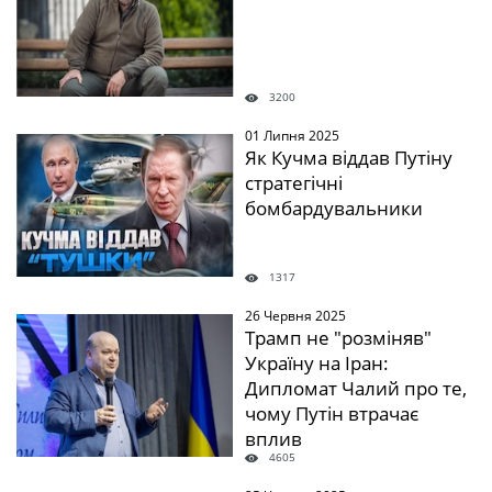
3200
01 Липня 2025
" />
Як Кучма віддав Путіну
стратегічні
бомбардувальники
1317
26 Червня 2025
" />
Трамп не "розміняв"
Україну на Іран:
Дипломат Чалий про те,
чому Путін втрачає
вплив
4605