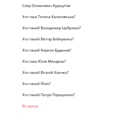
Сєяр Османович Куршутов
Хто така Тетяна Кагановська?
Хто такий Володимир Цибулько?
Хто такий Віктор Бобиренко?
Хто такий Кирило Буданов?
Хто така Юлія Мендель?
Хто такий Віталій Кличко?
Хто такий Юзік?
Хто такий Петро Порошенко?
Всі досьє