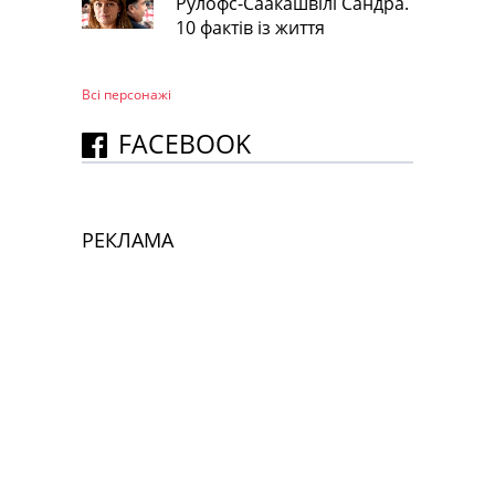
Рулофс-Саакашвілі Сандра.
10 фактів із життя
Всі персонажi
FACEBOOK
РЕКЛАМА