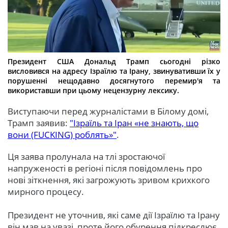
Президент США Дональд Трамп сьогодні різко
висловився на адресу Ізраїлю та Ірану, звинувативши їх у
порушенні нещодавно досягнутого перемир'я та
використавши при цьому нецензурну лексику.
Виступаючи перед журналістами в Білому домі,
Трамп заявив:
"Ізраїль та Іран «не знають, що
вони (FUCKING) роблять»"
.
Ця заява пролунала на тлі зростаючої
напруженості в регіоні після повідомлень про
нові зіткнення, які загрожують зривом крихкого
мирного процесу.
Президент не уточнив, які саме дії Ізраїлю та Ірану
він мав на увазі, проте його обурення підкреслює