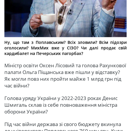
Ну, що там з Поплавським? Всіх зловили? Всім підозри
оголосили? МихМих вже у СІЗО? Чи далі продає свій
кардибалет на Печерських пагорбах?
Міністр освіти Оксен Лісовий та голова Рахункової
палати Ольга Піщанська вже пішли у відставку?
Як могли повз них пройти майже 1 млрд грн під
час війни?
Голова уряду України у 2022-2023 роках Денис
Шмигаль склав із себе повноваження міністра
оборони України?
Під час війни держава зі свого бюджету вкинула
до університету Поплавського 760 млн грн. Куди