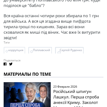
поділося це "бабло"?
Вся країна останні чотири роки збирала по 1 грн
для війська. А вся ця згадана вище пи@дота
тирила гроші по кишенях. Зараз всі вони
сховалися як миші під віник. Час вже їх витурити
звідти!
Тэги
коррупция
Поплавский
Сергей Руденко
Поделиться
МАТЕРИАЛЫ ПО ТЕМЕ
23 Февраля 2026
Російський шпигун
Лашкул. Перша спроба
анексії Криму. Заколот