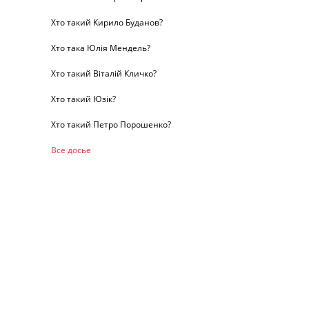
Хто такий Кирило Буданов?
Хто така Юлія Мендель?
Хто такий Віталій Кличко?
Хто такий Юзік?
Хто такий Петро Порошенко?
Все досье