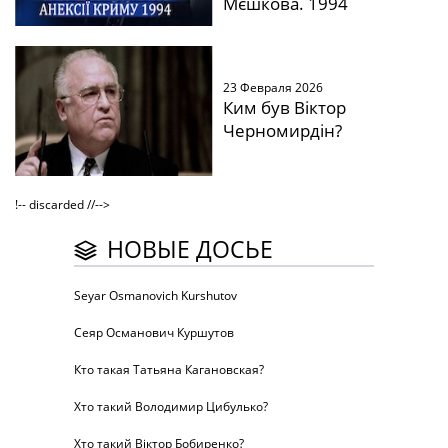
Мєшкова. 1994
23 Февраля 2026
Ким був Віктор
Черномирдін?
!-- discarded //-->
НОВЫЕ ДОСЬЕ
Seyar Osmanovich Kurshutov
Сеяр Османович Куршутов
Кто такая Татьяна Кагановская?
Хто такий Володимир Цибулько?
Хто такий Віктор Бобиренко?