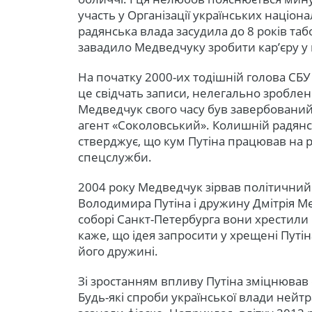
участь у Організації українських націонал
радянська влада засудила до 8 років та
завадило Медведчуку зробити кар’єру у
На початку 2000-их тодішній голова СБУ
це свідчать записи, нелегально зроблені
Медведчук свого часу був завербований
агент «Соколовський». Колишній радян
стверджує, що кум Путіна працював на ра
спецслужби.
2004 року Медведчук зірвав політичний
Володимира Путіна і дружину Дмітрія Ме
соборі Санкт-Петербурга вони хрестили
каже, що ідея запросити у хрещені Путі
його дружині.
Зі зростанням впливу Путіна зміцнював св
Будь-які спроби української влади нейтр