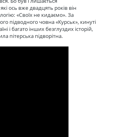
ся. Бо був і лишається
кі ось вже двадцять років він
огію: «Своїх не кидаємо». За
ого підводного човна «Курськ», кинуті
їні і багато інших безглуздих історій,
ила пітерська підворітна.