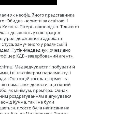
мали як неофіційного представника
ого. Обидва - юристи за освітою. І
Києві та Пітері - відповідно. Тільки от
ка підозрюють у співпраці зі
ав у ролі державного адвоката
 Стуса, замученого у радянській
ндемі Путін-Медведчук, очевидно,
«офіцер КДБ - завербований агент».
політиці Медведчук встиг побувати й
ми, і віце-спікером парламенту, і
ради «Опозиційної платформи - за
 він намагався довести, що гідний
бо, як мінімум, прем'єра. Однак
аним роздратуванням відгукувався
онід Кучма, так і не були
дається, просто була написана на
улим батька Медведчука. Того за