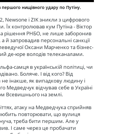
в першого нищівного удару по Путіну.
2, Newsone і ZIK зникли з цифрового
. Їх контролював кум Путіна - Віктор
а рішення РНБО, не лише заборонив
, а й запровадив персональні санкції
леведучої Оксани Марченко та бізнес-
кий де-юре володів телеканалами.
ьфа-самця в українській політиці, чи
івано. Боляче. І від кого? Від
в не інакше, як випадкову людину і
го Медведчук відчував себе в Україні
ком Всевишнього на землі.
ріттях, атаку на Медведчука сприйняв
 любить повторювати, що вулиця
нуча, треба бити першим. Але у
вив. І саме через це пробачати