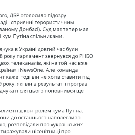
ого, ДБР оголосило підозру
аді і сприянні терористичним
ованому Донбасі). Суд має тепер має
і кум Путіна спільниками.
дчука в Україні довгий час були
8 року парламент звернувся до РНБО
ох телеканалів, які на той час вже
країна» і NewsOne. Але команда
 каже, тоді він не хотів ставити під
 року, які він в результаті і програв
дчука після цього поповнився ще
илися під контролем кума Путіна,
 Вони до останнього наполегливо
ою, розповідали про «українських
 тиражували нісенітниці про