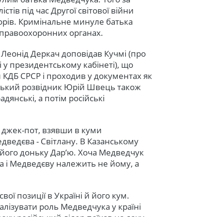
істів під час Другої світової війни
борів. Кримінальне минуле батька
 правоохоронних органах.
 Леонід Деркач доповідав Кучмі (про
 у президентському кабінеті), що
 КДБ СРСР і проходив у документах як
ський розвідник Юрій Швець також
дянські, а потім російські
 джек-пот, взявши в куми
дведєва - Світлану. В Казанському
 його доньку Дар’ю. Хоча Медведчук
на і Медведєву належить не йому, а
ої позиції в Україні й його кум.
алізувати роль Медведчука у країні