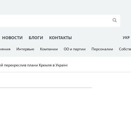
НОВОСТИ
БЛОГИ
КОНТАКТЫ
УКР
лияния
Интервью
Компании
ОО и партии
Персоналии
Собст
ий перекреслив плани Кремля в Україні