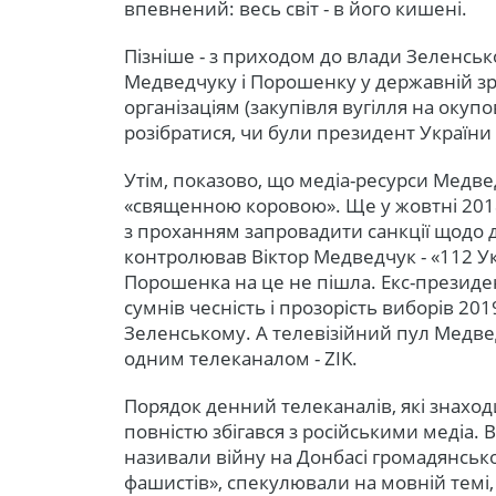
впевнений: весь світ - в його кишені.
Пізніше - з приходом до влади Зеленськ
Медведчуку і Порошенку у державній зр
організаціям (закупівля вугілля на окуп
розібратися, чи були президент України 
Утім, показово, що медіа-ресурси Медве
«священною коровою». Ще у жовтні 201
з проханням запровадити санкції щодо дв
контролював Віктор Медведчук - «112 У
Порошенка на це не пішла. Екс-президент
сумнів чесність і прозорість виборів 2019
Зеленському. А телевізійний пул Медве
одним телеканалом - ZIK.
Порядок денний телеканалів, які знаход
повністю збігався з російськими медіа.
називали війну на Донбасі громадянськ
фашистів», спекулювали на мовній темі,