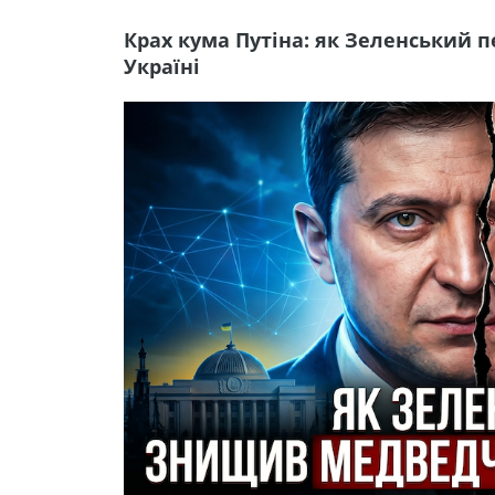
Крах кума Путіна: як Зеленський 
Україні