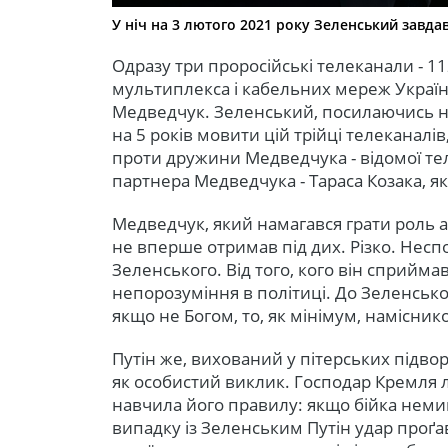
У ніч на 3 лютого 2021 року Зеленський завда
Одразу три проросійські телеканали - 11
мультиплекса і кабельних мереж України
Медведчук. Зеленський, посилаючись н
на 5 років мовити цій трійці телеканалів
проти дружини Медведчука - відомої те
партнера Медведчука - Тараса Козака, я
Медведчук, який намагався грати роль ал
не вперше отримав під дих. Різко. Неспод
Зеленського. Від того, кого він сприйма
непорозуміння в політиці. До Зеленсько
якщо не Богом, то, як мінімум, намісни
Путін же, вихований у пітерських підво
як особистий виклик. Господар Кремля
навчила його правилу: якщо бійка неми
випадку із Зеленським Путін удар проґа