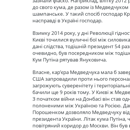
зазнали фіаско. Наприклад, влітку 2012 
до свого кума, де разом із Медведчуком
шампанське. У такий спосіб господар Кр
насправді в Україні господар.
Взимку 2014 року, у дні Революції гіднос
Києві точилися вуличні бої між силовик
дані слідства, тодішній президент 54 ра
очевидно, був посередником між тодіш
Кум Путіна рятував Януковича.
Власне, кар’єра Медведчука мала б заве
США запровадили проти нього персональні
загрожують суверенітету і територіальні
бачили ще 9 років тому. У Києві ж Медве
З початком війни на Донбасі він став од
полоненими між Україною та Росією. Да
Порошенком дозволяло Медведчуку відкр
президента України. Літак кума Путіна, 
повітряний коридор до Москви. Він був в