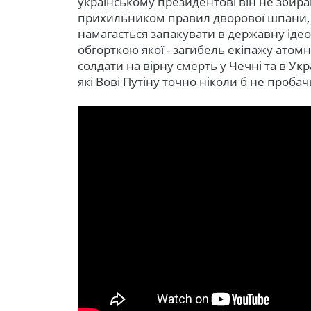
українському президентові він не збирав
прихильником правил дворової шпани, я
намагається запакувати в державну ідеол
обгорткою якої - загибель екіпажу атомн
солдати на вірну смерть у Чечні та в Укра
які Вові Путіну точно ніколи б не пробач