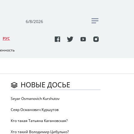
6/8/2026
РУC
венность
НОВЫЕ ДОСЬЕ
Seyar Osmanovich Kurshutov
Сеяр Османович Куршутов
Кто такая Татьяна Кагановская?
Хто такий Володимир Цибулько?