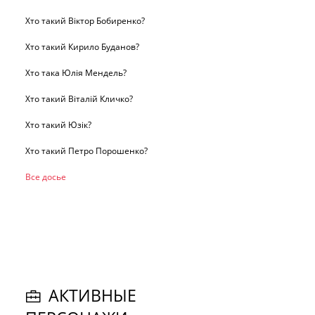
Хто такий Віктор Бобиренко?
Хто такий Кирило Буданов?
Хто така Юлія Мендель?
Хто такий Віталій Кличко?
Хто такий Юзік?
Хто такий Петро Порошенко?
Все досье
АКТИВНЫЕ