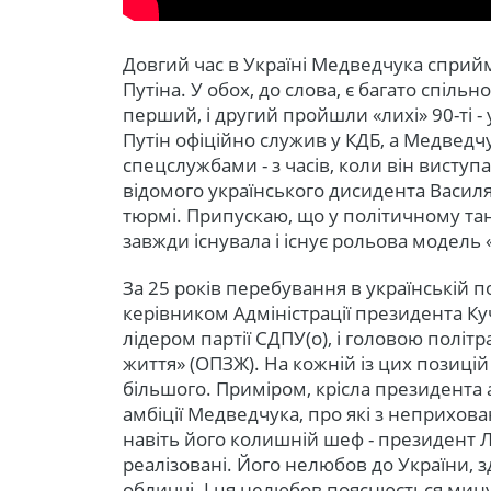
Довгий час в Україні Медведчука сприй
Путіна. У обох, до слова, є багато спільн
перший, і другий пройшли «лихі» 90-ті - у 
Путін офіційно служив у КДБ, а Медведчу
спецслужбами - з часів, коли він виступ
відомого українського дисидента Василя
тюрмі. Припускаю, що у політичному та
завжди існувала і існує рольова модель 
За 25 років перебування в українській 
керівником Адміністрації президента Куч
лідером партії СДПУ(о), і головою політ
життя» (ОПЗЖ). На кожній із цих позицій
більшого. Приміром, крісла президента а
амбіції Медведчука, про які з неприхов
навіть його колишній шеф - президент Ле
реалізовані. Його нелюбов до України, з
обличчі. І ця нелюбов пояснюється мин