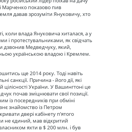
року російський лідер поїхав на дачу
 і Марченко показово пив
емля давав зрозуміти Януковичу, хто
ті, коли влада Януковича хиталася, а у
ами і протестувальниками, як свідчать
зи дзвонив Медведчуку, який,
ньою українською владою і Кремлем.
ршитись ще 2014 року. Тоді навіть
 санкції. Причина - його дії, які
й цілісності України. У Вашингтоні це
дчук почав зміцнювати свої позиції.
ним із посередників при обміні
внє знайомство із Петром
ивати двері кабінету п’ятого
чи не єдиний, мав відкритий
ласником яхти в $ 200 млн. і був