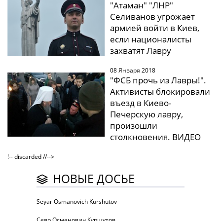
"Атаман" "ЛНР"
Селиванов угрожает
армией войти в Киев,
если националисты
захватят Лавру
08 Января 2018
"ФСБ прочь из Лавры!".
Активисты блокировали
въезд в Киево-
Печерскую лавру,
произошли
столкновения. ВИДЕО
!-- discarded //-->
НОВЫЕ ДОСЬЕ
Seyar Osmanovich Kurshutov
Сеяр Османович Куршутов