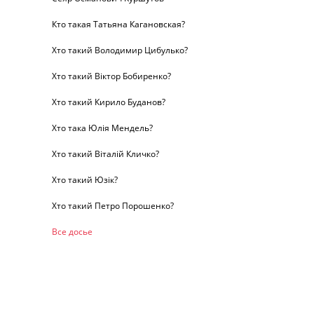
Кто такая Татьяна Кагановская?
Хто такий Володимир Цибулько?
Хто такий Віктор Бобиренко?
Хто такий Кирило Буданов?
Хто така Юлія Мендель?
Хто такий Віталій Кличко?
Хто такий Юзік?
Хто такий Петро Порошенко?
Все досье