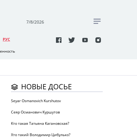
7/8/2026
РУC
венность
НОВЫЕ ДОСЬЕ
Seyar Osmanovich Kurshutov
Сеяр Османович Куршутов
Кто такая Татьяна Кагановская?
Хто такий Володимир Цибулько?