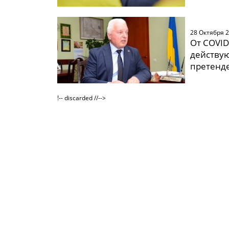
28 Октября 
От COVID
действу
претенде
!-- discarded //-->