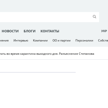
НОВОСТИ
БЛОГИ
КОНТАКТЫ
УКР
лияния
Интервью
Компании
ОО и партии
Персоналии
Собст
тать во время карантина выходного дня. Разъяснение Степанова