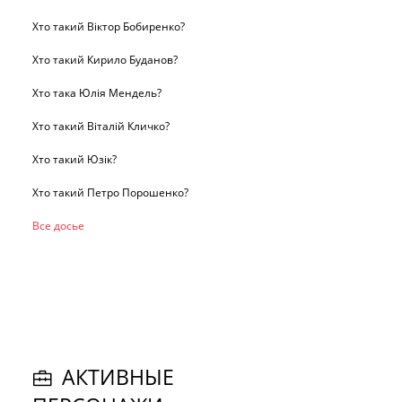
Хто такий Віктор Бобиренко?
Хто такий Кирило Буданов?
Хто така Юлія Мендель?
Хто такий Віталій Кличко?
Хто такий Юзік?
Хто такий Петро Порошенко?
Все досье
АКТИВНЫЕ