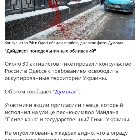
Консульство РФ в Одесі облили фарбою, джерело фото: Думская
"Дайджест понедельничных обливаний"
Около 30 активистов пикетировали консульство
России в Одессе с требованием освободить
оккупированные территории Украины.
Об этом сообщает "
Думская
".
Участники акции пригласили певца, который
исполнил на улице песню-символ Майдана
"Пливе кача" и государственный Гимн Украины.
На опубликованных кадрах видно, что в ограду
консульства бросили красную краску, также