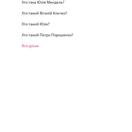
Хто така Юлія Мендель?
Хто такий Віталій Кличко?
Хто такий Юзік?
Хто такий Петро Порошенко?
Все досье