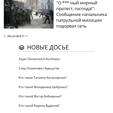
"О *** ный мирный
протест, господа!":
Сообщение начальника
патрульной милиции
подорвал сеть
!-- discarded //-->
НОВЫЕ ДОСЬЕ
Seyar Osmanovich Kurshutov
Сеяр Османович Куршутов
Кто такая Татьяна Кагановская?
Хто такий Володимир Цибулько?
Хто такий Віктор Бобиренко?
Хто такий Кирило Буданов?