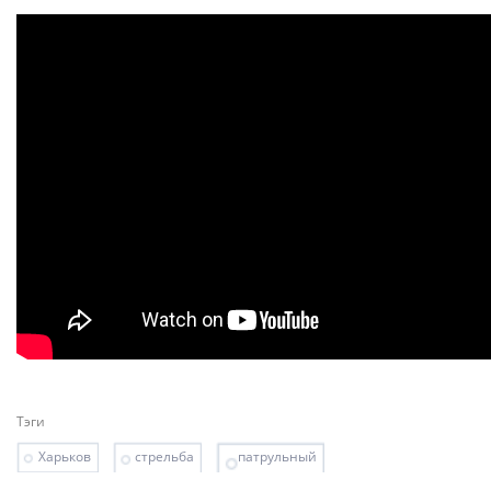
Тэги
Харьков
стрельба
патрульный