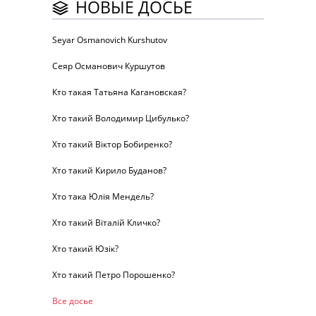
НОВЫЕ ДОСЬЕ
Seyar Osmanovich Kurshutov
Сеяр Османович Куршутов
Кто такая Татьяна Кагановская?
Хто такий Володимир Цибулько?
Хто такий Віктор Бобиренко?
Хто такий Кирило Буданов?
Хто така Юлія Мендель?
Хто такий Віталій Кличко?
Хто такий Юзік?
Хто такий Петро Порошенко?
Все досье