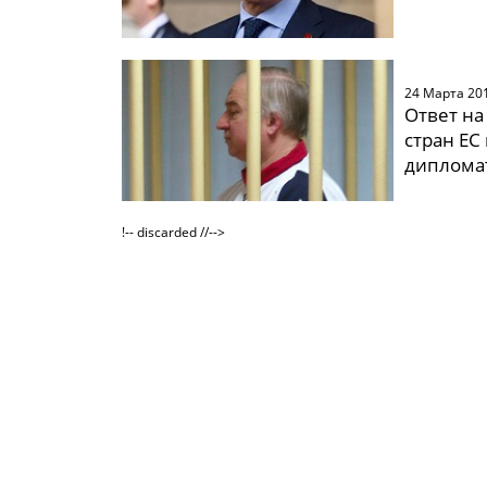
24 Марта 20
Ответ на
стран ЕС
диплома
!-- discarded //-->