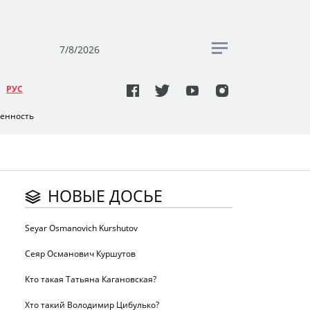
7/8/2026
РУC
венность
НОВЫЕ ДОСЬЕ
Seyar Osmanovich Kurshutov
Сеяр Османович Куршутов
Кто такая Татьяна Кагановская?
Хто такий Володимир Цибулько?