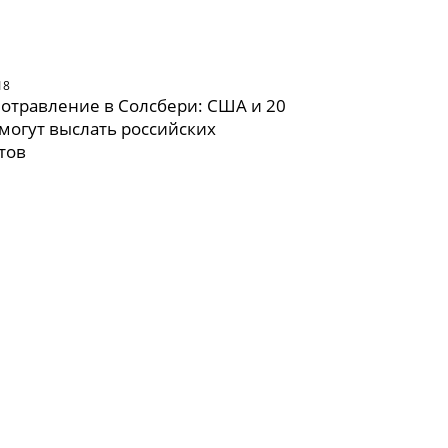
18
 отравление в Солсбери: США и 20
 могут выслать российских
тов