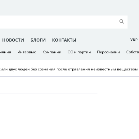
НОВОСТИ
БЛОГИ
КОНТАКТЫ
УКР
лияния
Интервью
Компании
ОО и партии
Персоналии
Собст
жили двух людей без сознания после отравления неизвестным веществом