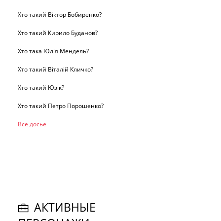
Хто такий Віктор Бобиренко?
Хто такий Кирило Буданов?
Хто така Юлія Мендель?
Хто такий Віталій Кличко?
Хто такий Юзік?
Хто такий Петро Порошенко?
Все досье
АКТИВНЫЕ