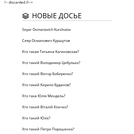
!-- discarded //-->
НОВЫЕ ДОСЬЕ
Seyar Osmanovich Kurshutov
Сеяр Османович Куршутов
Кто такая Татьяна Кагановская?
Хто такий Володимир Цибулько?
Хто такий Віктор Бобиренко?
Хто такий Кирило Буданов?
Хто така Юлія Мендель?
Хто такий Віталій Кличко?
Хто такий Юзік?
Хто такий Петро Порошенко?