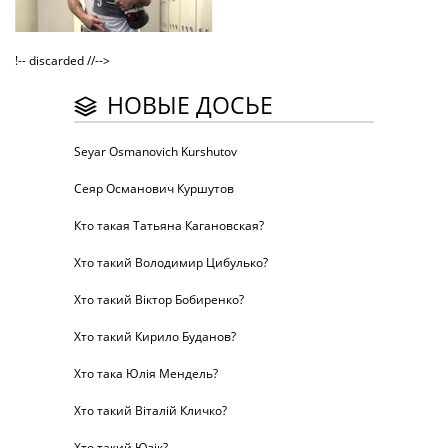
!-- discarded //-->
НОВЫЕ ДОСЬЕ
Seyar Osmanovich Kurshutov
Сеяр Османович Куршутов
Кто такая Татьяна Кагановская?
Хто такий Володимир Цибулько?
Хто такий Віктор Бобиренко?
Хто такий Кирило Буданов?
Хто така Юлія Мендель?
Хто такий Віталій Кличко?
Хто такий Юзік?