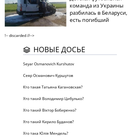
команда из Украины
разбилась в Беларуси,
есть погибший
!-- discarded //-->
НОВЫЕ ДОСЬЕ
Seyar Osmanovich Kurshutov
Сеяр Османович Куршутов
Кто такая Татьяна Кагановская?
Хто такий Володимир Цибулько?
Хто такий Віктор Бобиренко?
Хто такий Кирило Буданов?
Хто така Юлія Мендель?