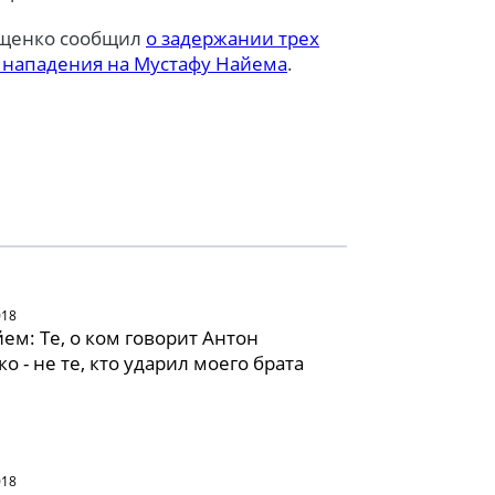
ащенко сообщил
о задержании трех
 нападения на Мустафу Найема
.
018
ем: Те, о ком говорит Антон
о - не те, кто ударил моего брата
018