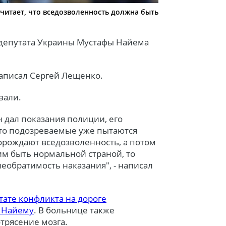
читает, что вседозволенность должна быть
депутата Украины Мустафы Найема
написал Сергей Лещенко.
вали.
 дал показания полиции, его
что подозреваемые уже пытаются
порождают вседозволенность, а потом
им быть нормальной страной, то
необратимость наказания", - написал
тате конфликта на дороге
 Найему
. В больнице также
трясение мозга.