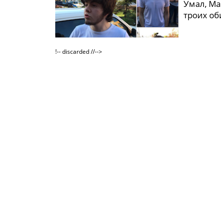
Умал, Ма
троих о
!-- discarded //-->