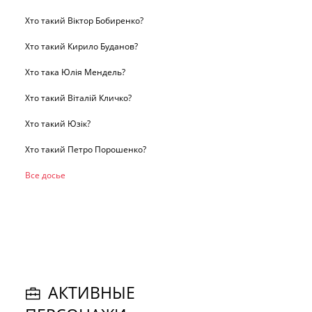
Хто такий Віктор Бобиренко?
Хто такий Кирило Буданов?
Хто така Юлія Мендель?
Хто такий Віталій Кличко?
Хто такий Юзік?
Хто такий Петро Порошенко?
Все досье
АКТИВНЫЕ