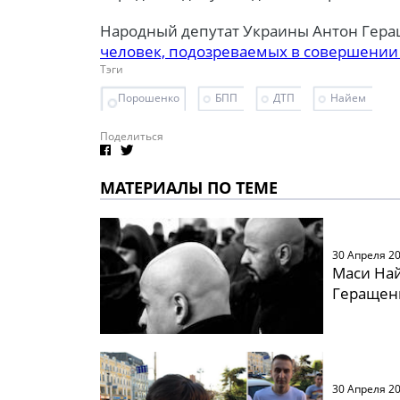
Народный депутат Украины Антон Гер
человек, подозреваемых в совершении
Тэги
Порошенко
БПП
ДТП
Найем
Поделиться
МАТЕРИАЛЫ ПО ТЕМЕ
30 Апреля 2
Маси Най
Геращенк
30 Апреля 2