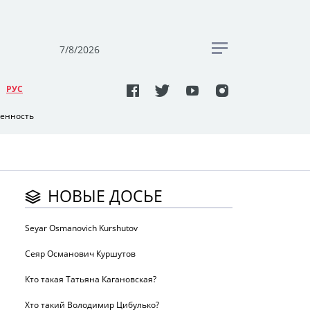
7/8/2026
РУC
венность
НОВЫЕ ДОСЬЕ
Seyar Osmanovich Kurshutov
Сеяр Османович Куршутов
Кто такая Татьяна Кагановская?
Хто такий Володимир Цибулько?