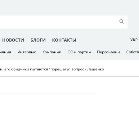
НОВОСТИ
БЛОГИ
КОНТАКТЫ
УКР
лияния
Интервью
Компании
ОО и партии
Персоналии
Собст
, его обидчики пытаются "порешать" вопрос - Лещенко