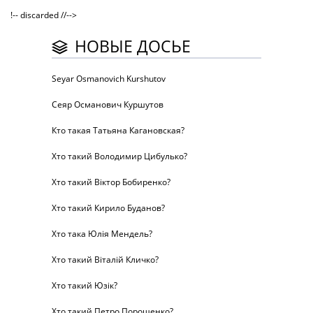
!-- discarded //-->
НОВЫЕ ДОСЬЕ
Seyar Osmanovich Kurshutov
Сеяр Османович Куршутов
Кто такая Татьяна Кагановская?
Хто такий Володимир Цибулько?
Хто такий Віктор Бобиренко?
Хто такий Кирило Буданов?
Хто така Юлія Мендель?
Хто такий Віталій Кличко?
Хто такий Юзік?
Хто такий Петро Порошенко?