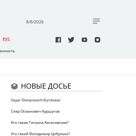
8/8/2026
РУC
венность
НОВЫЕ ДОСЬЕ
Seyar Osmanovich Kurshutov
Сеяр Османович Куршутов
Кто такая Татьяна Кагановская?
Хто такий Володимир Цибулько?