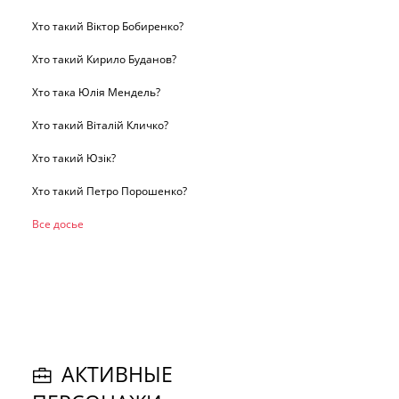
Хто такий Віктор Бобиренко?
Хто такий Кирило Буданов?
Хто така Юлія Мендель?
Хто такий Віталій Кличко?
Хто такий Юзік?
Хто такий Петро Порошенко?
Все досье
АКТИВНЫЕ