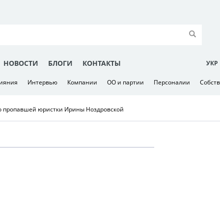
НОВОСТИ
БЛОГИ
КОНТАКТЫ
УКР
лияния
Интервью
Компании
ОО и партии
Персоналии
Собст
о пропавшей юристки Ирины Ноздровской