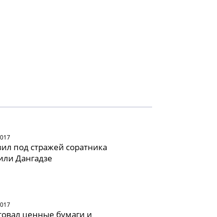
2017
вил под стражей соратника
или Дангадзе
2017
товал ценные бумаги и