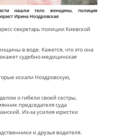
асти нашли тело женщины, полиция
я юрист Ирина Ноздровская
пресс-секретарь полиции Киевской
нщины в воде. Кажется, что это она
 покажет судебно-медицинская
торые искали Ноздровскую,
делом о гибели своей сестры,
мянник председателя суда
нский. Из-за усилия юристки
дственники и друзья водителя.