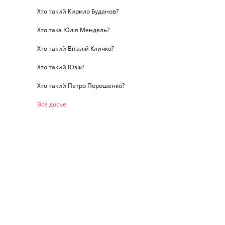
Хто такий Кирило Буданов?
Хто така Юлія Мендель?
Хто такий Віталій Кличко?
Хто такий Юзік?
Хто такий Петро Порошенко?
Все досье