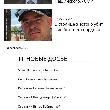
Пашинского, - СМИ
02 Июля 2018
В столице жестоко убит
сын бывшего нардепа
!-- discarded //-->
НОВЫЕ ДОСЬЕ
Seyar Osmanovich Kurshutov
Сеяр Османович Куршутов
Кто такая Татьяна Кагановская?
Хто такий Володимир Цибулько?
Хто такий Віктор Бобиренко?