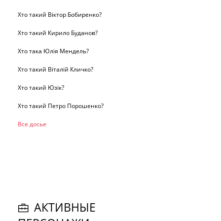
Хто такий Віктор Бобиренко?
Хто такий Кирило Буданов?
Хто така Юлія Мендель?
Хто такий Віталій Кличко?
Хто такий Юзік?
Хто такий Петро Порошенко?
Все досье
АКТИВНЫЕ