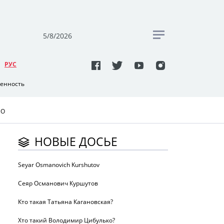
5/8/2026
РУC
венность
ЕО
НОВЫЕ ДОСЬЕ
Seyar Osmanovich Kurshutov
Сеяр Османович Куршутов
Кто такая Татьяна Кагановская?
Хто такий Володимир Цибулько?