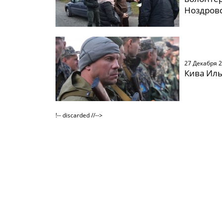
Ноздров
27 Декабря 
Кива Иль
!-- discarded //-->