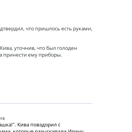
дтвердил, что пришлось есть руками,
м Кива, уточнив, что был голоден
ла принести ему приборы.
018
ашка!". Кива повздорил с
ами, которые разыскивали Ирину