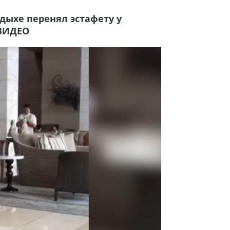
тдыхе перенял эстафету у
 ВИДЕО