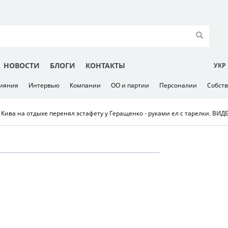
НОВОСТИ
БЛОГИ
КОНТАКТЫ
УКР
лияния
Интервью
Компании
ОО и партии
Персоналии
Собст
 Кива на отдыхе перенял эстафету у Геращенко - руками ел с тарелки. ВИД