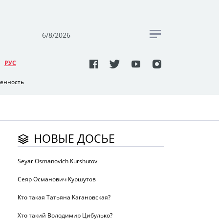
6/8/2026
РУC
венность
НОВЫЕ ДОСЬЕ
Seyar Osmanovich Kurshutov
Сеяр Османович Куршутов
Кто такая Татьяна Кагановская?
Хто такий Володимир Цибулько?