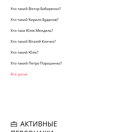
Хто такий Віктор Бобиренко?
Хто такий Кирило Буданов?
Хто така Юлія Мендель?
Хто такий Віталій Кличко?
Хто такий Юзік?
Хто такий Петро Порошенко?
Все досье
АКТИВНЫЕ