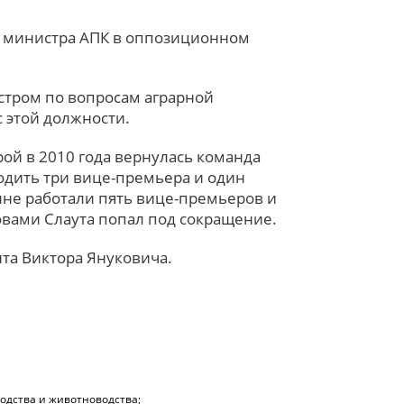
ь министра АПК в оппозиционном
стром по вопросам аграрной
с этой должности.
рой в 2010 года вернулась команда
одить три вице-премьера и один
ине работали пять вице-премьеров и
вами Слаута попал под сокращение.
нта Виктора Януковича.
одства и животноводства;