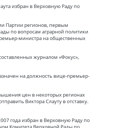
аута избран в Верховную Раду по
ии Партии регионов, первым
Рады по вопросам аграрной политики
премьер-министра на общественных
 составленных журналом «Фокус»,
назначен на должность вице-премьер-
овышения цен в некоторых регионах
тправить Виктора Слауту в отставку.
007 года избран в Верховную Раду по
еном Комитета Верховной Рады по