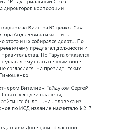
ии "Индустриальный Союз
та директоров корпорации
а поддержал Виктора Ющенко. Сам
иктора Андреевича изменить
о этого и не собирался делать. По
дреевич ему предлагал должности и
правительства. Но Тарута отказался
редлагал ему стать первым вице-
 не согласился. На президентских
 Тимошенко.
партнером Виталием Гайдуком Сергей
х богатых людей планеты,
 рейтинге было 1062 человека из
нов по ИСД издание насчитало $ 2, 7
дседателем Донецкой областной