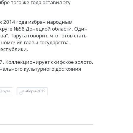
ре того же года оставил эту
х 2014 года избран народным
круге №58 Донецкой области. Один
". Тарута говорит, что готов стать
лномочия главы государства.
республики.
й. Коллекционирует скифское золото.
нального культурного достояния
Тарута
выборы-2019