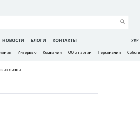
НОВОСТИ
БЛОГИ
КОНТАКТЫ
УКР
лияния
Интервью
Компании
ОО и партии
Персоналии
Собст
ов из жизни