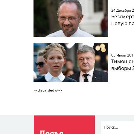
24 Декабря 
Безсмерт
новую п
05 Июля 201
Тимошен
выборы 2
!-- discarded //-->