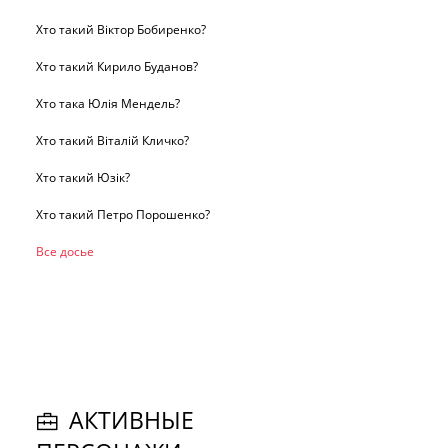
Хто такий Віктор Бобиренко?
Хто такий Кирило Буданов?
Хто така Юлія Мендель?
Хто такий Віталій Кличко?
Хто такий Юзік?
Хто такий Петро Порошенко?
Все досье
АКТИВНЫЕ