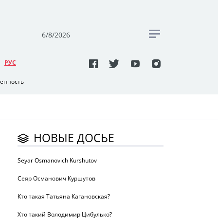
6/8/2026
РУC
венность
НОВЫЕ ДОСЬЕ
Seyar Osmanovich Kurshutov
Сеяр Османович Куршутов
Кто такая Татьяна Кагановская?
Хто такий Володимир Цибулько?