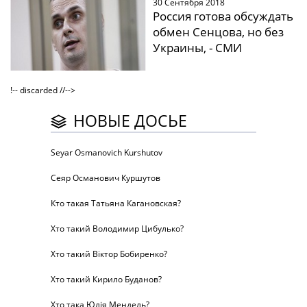
30 Сентября 2018
Россия готова обсуждать
обмен Сенцова, но без
Украины, - СМИ
!-- discarded //-->
НОВЫЕ ДОСЬЕ
Seyar Osmanovich Kurshutov
Сеяр Османович Куршутов
Кто такая Татьяна Кагановская?
Хто такий Володимир Цибулько?
Хто такий Віктор Бобиренко?
Хто такий Кирило Буданов?
Хто така Юлія Мендель?