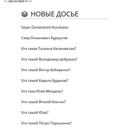
!-- discarded //-->
НОВЫЕ ДОСЬЕ
Seyar Osmanovich Kurshutov
Сеяр Османович Куршутов
Кто такая Татьяна Кагановская?
Хто такий Володимир Цибулько?
Хто такий Віктор Бобиренко?
Хто такий Кирило Буданов?
Хто така Юлія Мендель?
Хто такий Віталій Кличко?
Хто такий Юзік?
Хто такий Петро Порошенко?