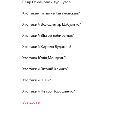
Сеяр Османович Куршутов
Кто такая Татьяна Кагановская?
Хто такий Володимир Цибулько?
Хто такий Віктор Бобиренко?
Хто такий Кирило Буданов?
Хто така Юлія Мендель?
Хто такий Віталій Кличко?
Хто такий Юзік?
Хто такий Петро Порошенко?
Все досье