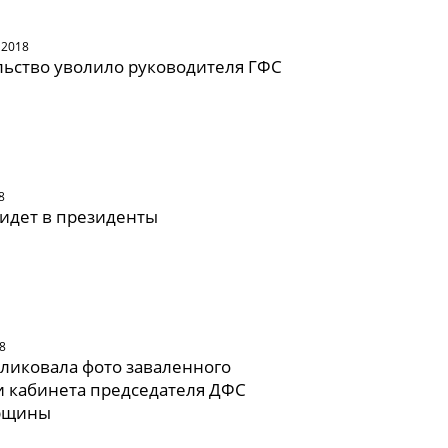
 2018
ьство уволило руководителя ГФС
8
идет в президенты
8
ликовала фото заваленного
 кабинета председателя ДФС
рщины