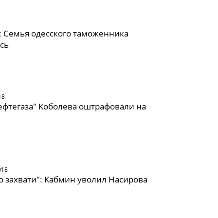
a: Семья одесского таможенника
сь
18
ефтегаза" Коболева оштрафовали на
018
о захвати": Кабмин уволил Насирова