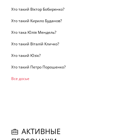
Хто такий Віктор Бобиренко?
Хто такий Кирило Буданов?
Хто така Юлія Мендель?
Хто такий Віталій Кличко?
Хто такий Юзік?
Хто такий Петро Порошенко?
Все досье
АКТИВНЫЕ