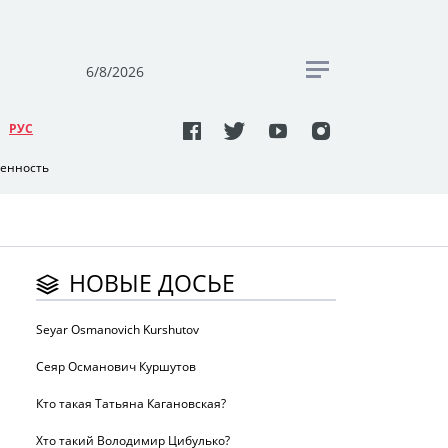
6/8/2026
РУC
венность
НОВЫЕ ДОСЬЕ
Seyar Osmanovich Kurshutov
Сеяр Османович Куршутов
Кто такая Татьяна Кагановская?
Хто такий Володимир Цибулько?