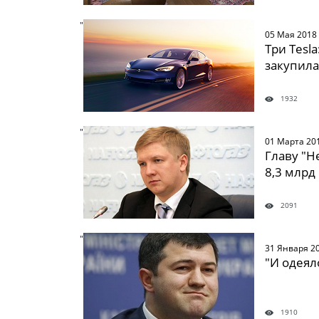
" />
05 Мая 2018
Три Tesl
закупила
1932
" />
01 Марта 20
Главу "Н
8,3 млрд
2091
" />
31 Января 2
"И одеял
1910