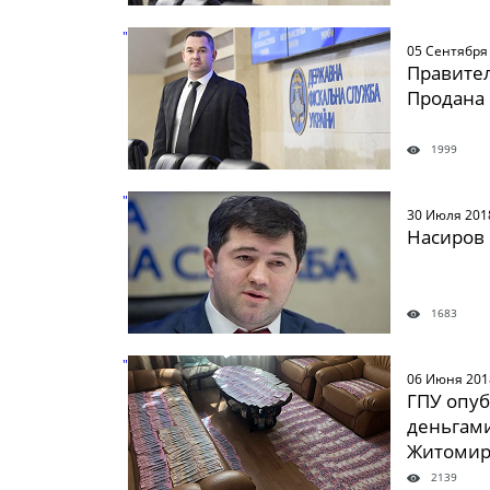
" />
05 Сентября
Правител
Продана
1999
" />
30 Июля 201
Насиров 
1683
" />
06 Июня 201
ГПУ опуб
деньгами
Житоми
2139