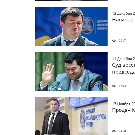
" />
12 Декабря 
Насиров 
2017
" />
11 Декабря 
Суд восс
председ
1703
" />
17 Ноября 2
Продан М
2450