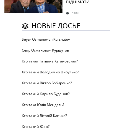
піднімати
1818
НОВЫЕ ДОСЬЕ
Seyar Osmanovich Kurshutov
Сеяр Османович Куршутов
Кто такая Татьяна Кагановская?
Хто такий Володимир Цибулько?
Хто такий Віктор Бобиренко?
Хто такий Кирило Буданов?
Хто така Юлія Мендель?
Хто такий Віталій Кличко?
Хто такий Юзік?