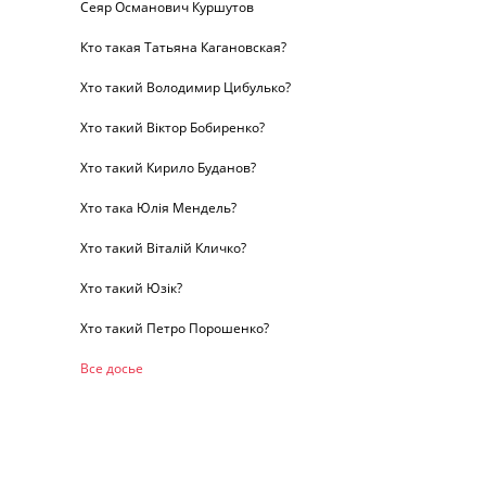
Сеяр Османович Куршутов
Кто такая Татьяна Кагановская?
Хто такий Володимир Цибулько?
Хто такий Віктор Бобиренко?
Хто такий Кирило Буданов?
Хто така Юлія Мендель?
Хто такий Віталій Кличко?
Хто такий Юзік?
Хто такий Петро Порошенко?
Все досье