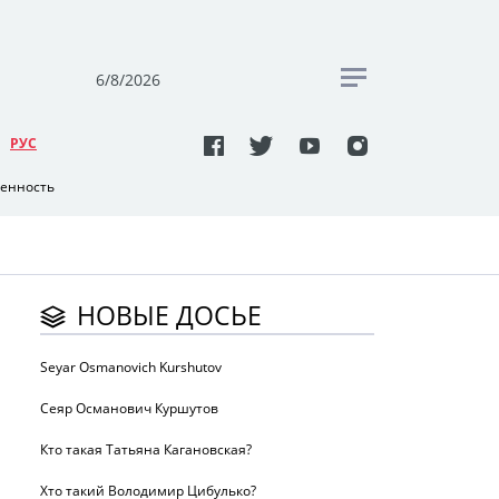
6/8/2026
РУC
венность
НОВЫЕ ДОСЬЕ
Seyar Osmanovich Kurshutov
Сеяр Османович Куршутов
Кто такая Татьяна Кагановская?
Хто такий Володимир Цибулько?