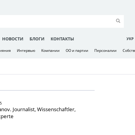
НОВОСТИ
БЛОГИ
КОНТАКТЫ
УКР
лияния
Интервью
Компании
ОО и партии
Персоналии
Собст
5
anov. Journalist, Wissenschaftler,
perte