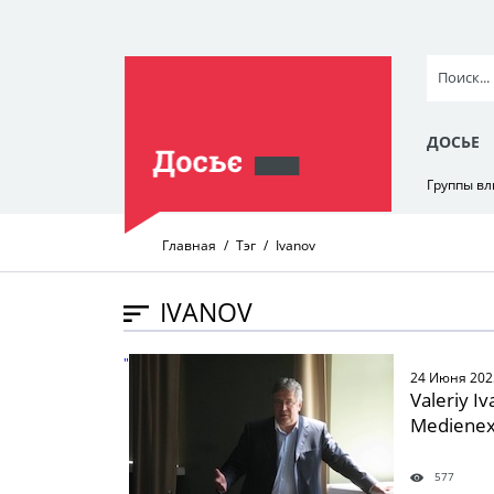
ДОСЬЕ
Группы в
Главная
Тэг
Ivanov
IVANOV
" />
24 Июня 202
Valeriy Iv
Medienex
577