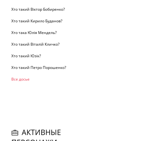
Хто такий Віктор Бобиренко?
Хто такий Кирило Буданов?
Хто така Юлія Мендель?
Хто такий Віталій Кличко?
Хто такий Юзік?
Хто такий Петро Порошенко?
Все досье
АКТИВНЫЕ