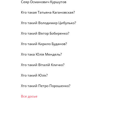
Сеяр Османович Куршутов
Кто такая Татьяна Кагановская?
Хто такий Володимир Цибулько?
Хто такий Віктор Бобиренко?
Хто такий Кирило Буданов?
Хто така Юлія Мендель?
Хто такий Віталій Кличко?
Хто такий Юзік?
Хто такий Петро Порошенко?
Все досье