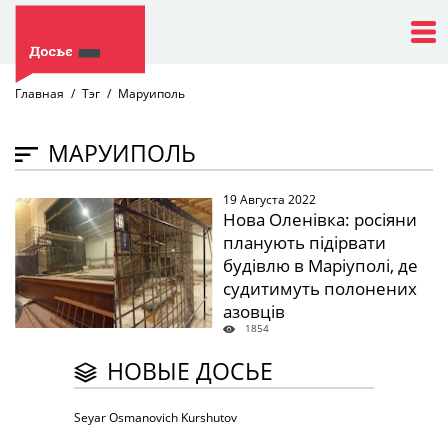
Главная
Тэг
Маруиполь
МАРУИПОЛЬ
19 Августа 2022
" />
Нова Оленівка: росіяни
планують підірвати
будівлю в Маріуполі, де
судитимуть полонених
азовців
1854
НОВЫЕ ДОСЬЕ
Seyar Osmanovich Kurshutov