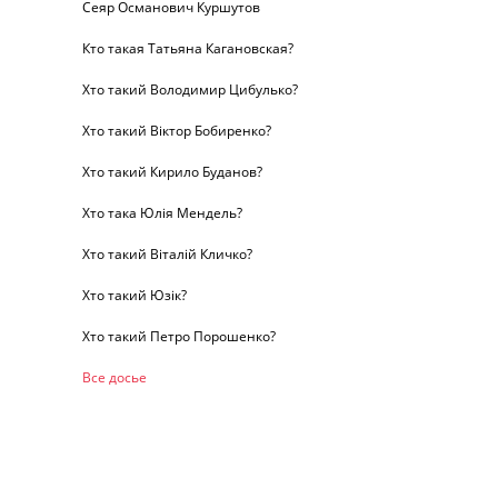
Сеяр Османович Куршутов
Кто такая Татьяна Кагановская?
Хто такий Володимир Цибулько?
Хто такий Віктор Бобиренко?
Хто такий Кирило Буданов?
Хто така Юлія Мендель?
Хто такий Віталій Кличко?
Хто такий Юзік?
Хто такий Петро Порошенко?
Все досье