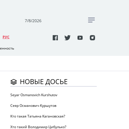
7/8/2026
РУC
венность
НОВЫЕ ДОСЬЕ
Seyar Osmanovich Kurshutov
Сеяр Османович Куршутов
Кто такая Татьяна Кагановская?
Хто такий Володимир Цибулько?