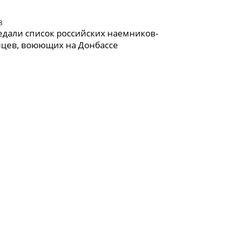
8
дали список российских наемников-
нцев, воюющих на Донбассе