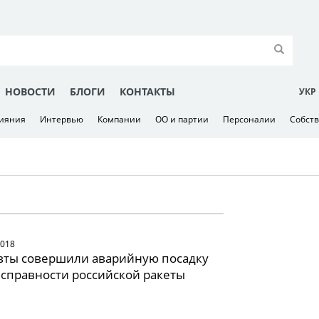
НОВОСТИ
БЛОГИ
КОНТАКТЫ
УКР
лияния
Интервью
Компании
ОО и партии
Персоналии
Собст
2018
вты совершили аварийную посадку
исправности российской ракеты