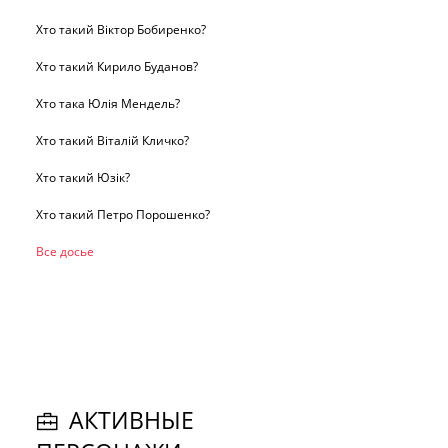
Хто такий Віктор Бобиренко?
Хто такий Кирило Буданов?
Хто така Юлія Мендель?
Хто такий Віталій Кличко?
Хто такий Юзік?
Хто такий Петро Порошенко?
Все досье
АКТИВНЫЕ