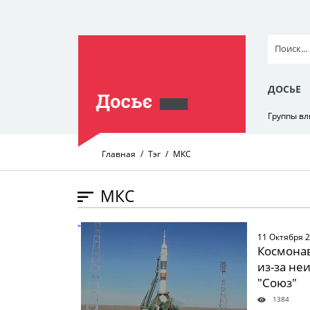
ДОСЬЕ
Группы в
Главная
Тэг
МКС
МКС
" />
11 Октября 
Космона
из-за не
"Союз"
1384