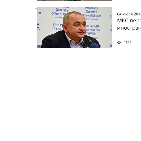
" />
04 Июля 201
МКС пере
иностра
1515