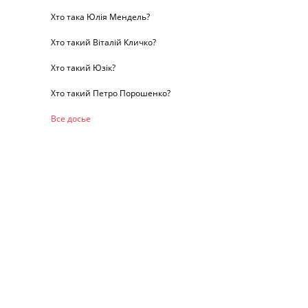
Хто така Юлія Мендель?
Хто такий Віталій Кличко?
Хто такий Юзік?
Хто такий Петро Порошенко?
Все досье