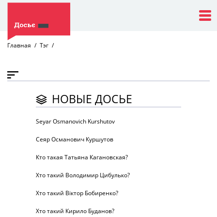
Главная
Тэг
НОВЫЕ ДОСЬЕ
Seyar Osmanovich Kurshutov
Сеяр Османович Куршутов
Кто такая Татьяна Кагановская?
Хто такий Володимир Цибулько?
Хто такий Віктор Бобиренко?
Хто такий Кирило Буданов?