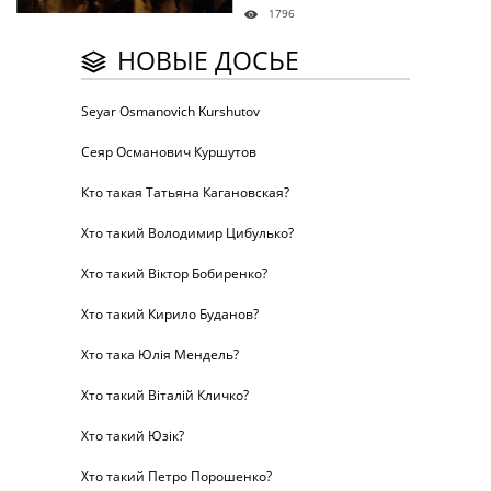
1796
НОВЫЕ ДОСЬЕ
Seyar Osmanovich Kurshutov
Сеяр Османович Куршутов
Кто такая Татьяна Кагановская?
Хто такий Володимир Цибулько?
Хто такий Віктор Бобиренко?
Хто такий Кирило Буданов?
Хто така Юлія Мендель?
Хто такий Віталій Кличко?
Хто такий Юзік?
Хто такий Петро Порошенко?