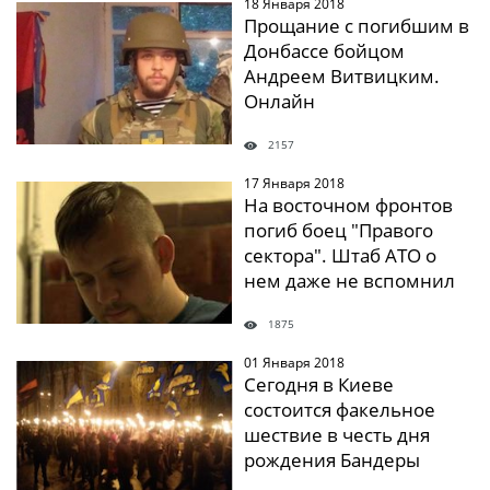
18 Января 2018
" />
Прощание с погибшим в
Донбассе бойцом
Андреем Витвицким.
Онлайн
2157
17 Января 2018
" />
На восточном фронтов
погиб боец "Правого
сектора". Штаб АТО о
нем даже не вспомнил
1875
01 Января 2018
" />
Сегодня в Киеве
состоится факельное
шествие в честь дня
рождения Бандеры