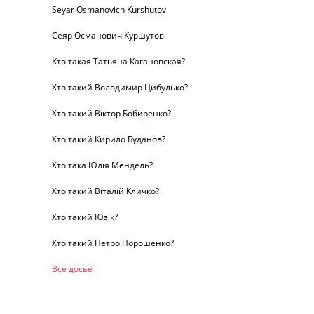
Seyar Osmanovich Kurshutov
Сеяр Османович Куршутов
Кто такая Татьяна Кагановская?
Хто такий Володимир Цибулько?
Хто такий Віктор Бобиренко?
Хто такий Кирило Буданов?
Хто така Юлія Мендель?
Хто такий Віталій Кличко?
Хто такий Юзік?
Хто такий Петро Порошенко?
Все досье