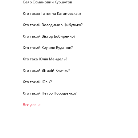
Сеяр Османович Куршутов
Кто такая Татьяна Кагановская?
Хто такий Володимир Цибулько?
Хто такий Віктор Бобиренко?
Хто такий Кирило Буданов?
Хто така Юлія Мендель?
Хто такий Віталій Кличко?
Хто такий Юзік?
Хто такий Петро Порошенко?
Все досье