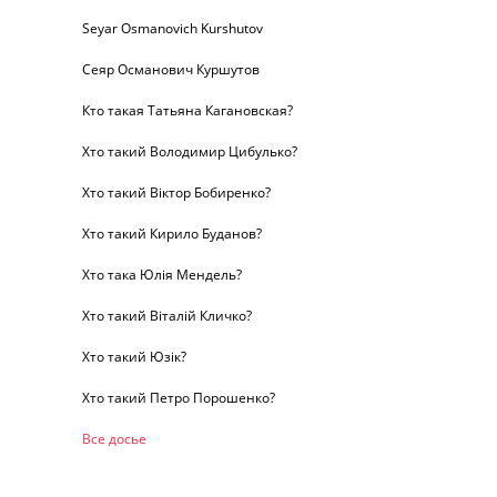
Seyar Osmanovich Kurshutov
Сеяр Османович Куршутов
Кто такая Татьяна Кагановская?
Хто такий Володимир Цибулько?
Хто такий Віктор Бобиренко?
Хто такий Кирило Буданов?
Хто така Юлія Мендель?
Хто такий Віталій Кличко?
Хто такий Юзік?
Хто такий Петро Порошенко?
Все досье