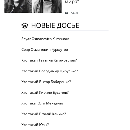
мира"
5420
НОВЫЕ ДОСЬЕ
Seyar Osmanovich Kurshutov
Сеяр Османович Куршутов
Кто такая Татьяна Кагановская?
Хто такий Володимир Цибулько?
Хто такий Віктор Бобиренко?
Хто такий Кирило Буданов?
Хто така Юлія Мендель?
Хто такий Віталій Кличко?
Хто такий Юзік?