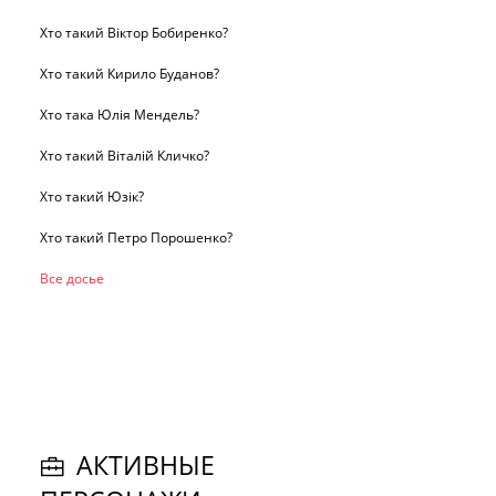
Хто такий Віктор Бобиренко?
Хто такий Кирило Буданов?
Хто така Юлія Мендель?
Хто такий Віталій Кличко?
Хто такий Юзік?
Хто такий Петро Порошенко?
Все досье
АКТИВНЫЕ