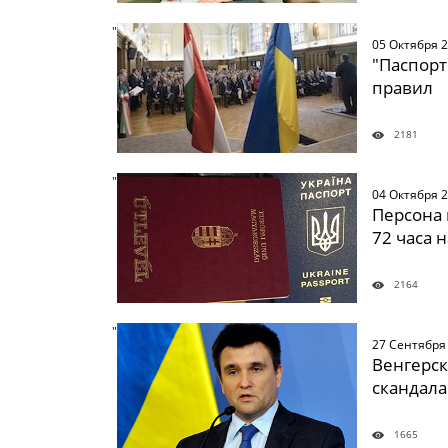
" />
05 Октября 
"Паспорт
правил
2181
" />
04 Октября 
Персона 
72 часа 
2164
" />
27 Сентября
Венгерск
скандала
1665