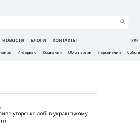
НОВОСТИ
БЛОГИ
КОНТАКТЫ
УКР
лияния
Интервью
Компании
ОО и партии
Персоналии
Собст
9
иве угорське лобі в українському
нті