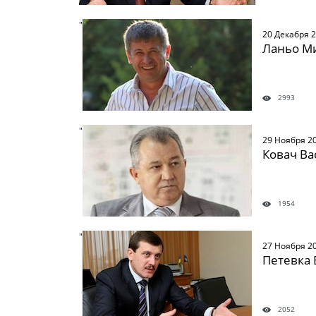
" />
20 Декабря 
Ланьо М
2993
" />
29 Ноября 2
Ковач Ва
1954
" />
27 Ноября 2
Петевка 
2052