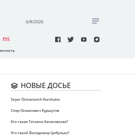
6/8/2026
РУC
венность
НОВЫЕ ДОСЬЕ
Seyar Osmanovich Kurshutov
Сеяр Османович Куршутов
Кто такая Татьяна Кагановская?
Хто такий Володимир Цибулько?