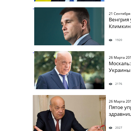
" />
21 Сентября
Венгрия 
Климкин
1920
" />
26 Марта 20
Москаль:
Украины
2176
" />
26 Марта 20
Пятое уп
здравниц
2027