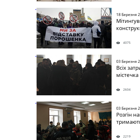
" />
18 Березня 
Мітингув
конструк
4075
" />
03 Березня 
Всіх зат
містечка
2604
" />
03 Березня 
Розгін на
тримають
2219