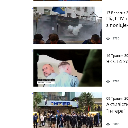
" />
17 Вересня 
Під ГПУ 
з поліціє
2730
" />
16 Травня 2
Як С14 х
2785
" />
09 Травня 2
Активіст
"Інтера"
3006