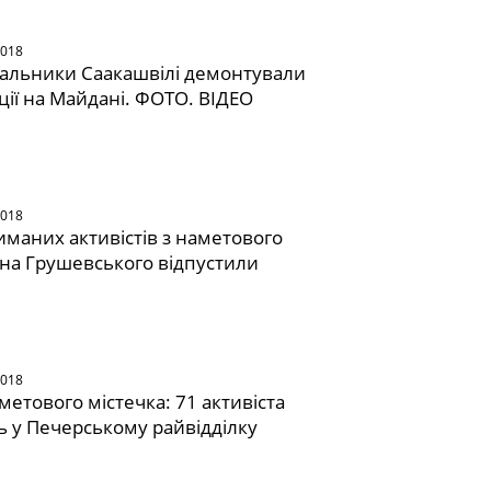
2018
альники Саакашвілі демонтували
ції на Майдані. ФОТО. ВІДЕО
2018
риманих активістів з наметового
 на Грушевського відпустили
2018
метового містечка: 71 активіста
 у Печерському райвідділку