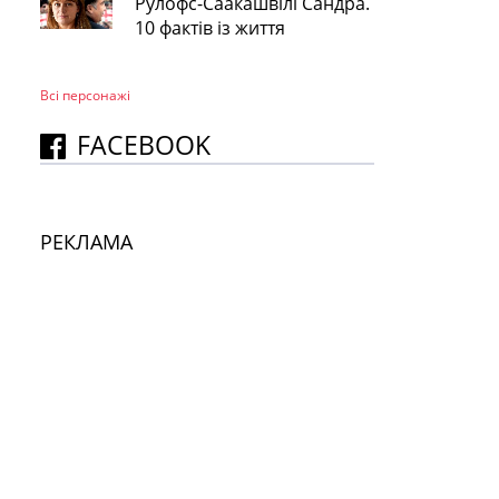
Рулофс-Саакашвілі Сандра.
10 фактів із життя
Всі персонажi
FACEBOOK
РЕКЛАМА