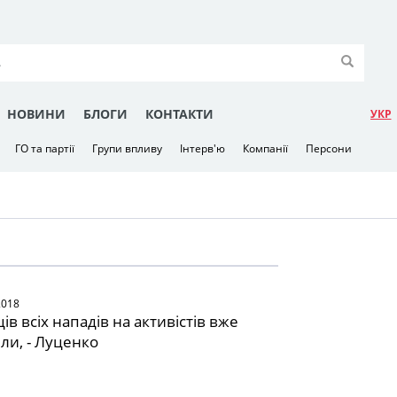
НОВИНИ
БЛОГИ
КОНТАКТИ
УКР
ГО та партії
Групи впливу
Інтерв'ю
Компанії
Персони
2018
в всіх нападів на активістів вже
ли, - Луценко