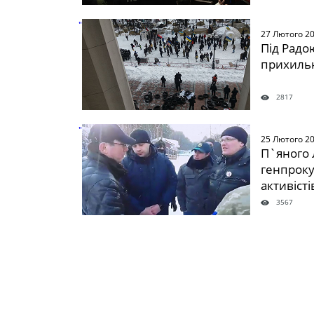
" />
27 Лютого 2
Під Радою
прихильн
2817
" />
25 Лютого 2
П`яного 
генпроку
активісті
3567