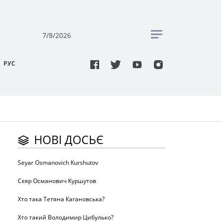
7/8/2026
РУC
НОВІ ДОСЬЄ
Seyar Osmanovich Kurshutov
Сєяр Османович Куршутов
Хто така Тетяна Кагановська?
Хто такий Володимир Цибулько?