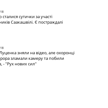
018
 сталися сутички за участі
иків Саакашвілі. Є постраждалі
018
Луценка зняли на відео, але охоронці
рора зламали камеру та побили
в, - "Рух нових сил"