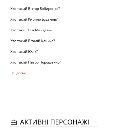
Хто такий Віктор Бобиренко?
Хто такий Кирило Буданов?
Хто така Юлія Мендель?
Хто такий Віталій Кличко?
Хто такий Юзік?
Хто такий Петро Порошенко?
Всі досьє
АКТИВНІ ПЕРСОНАЖІ