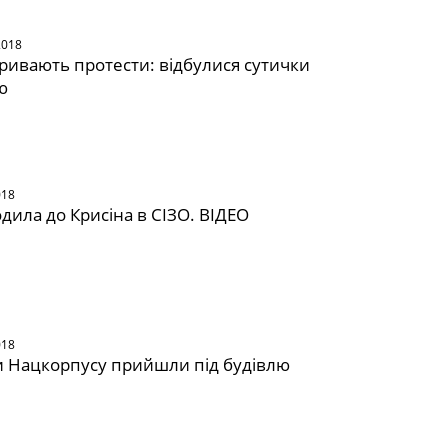
2018
тривають протести: відбулися сутички
ю
018
одила до Крисіна в СІЗО. ВІДЕО
018
и Нацкорпусу прийшли під будівлю