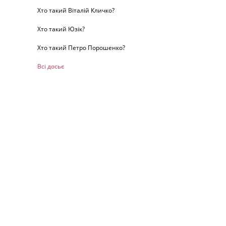
Хто такий Віталій Кличко?
Хто такий Юзік?
Хто такий Петро Порошенко?
Всі досьє