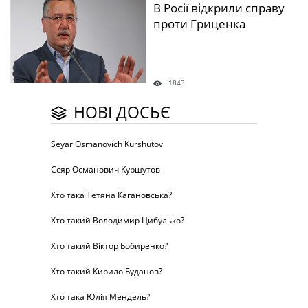
В Росії відкрили справу
проти Гриценка
1843
НОВІ ДОСЬЄ
Seyar Osmanovich Kurshutov
Сєяр Османович Куршутов
Хто така Тетяна Кагановська?
Хто такий Володимир Цибулько?
Хто такий Віктор Бобиренко?
Хто такий Кирило Буданов?
Хто така Юлія Мендель?