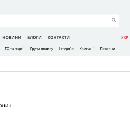
НОВИНИ
БЛОГИ
КОНТАКТИ
УКР
ГО та партії
Групи впливу
Інтерв'ю
Компанії
Персони
онич