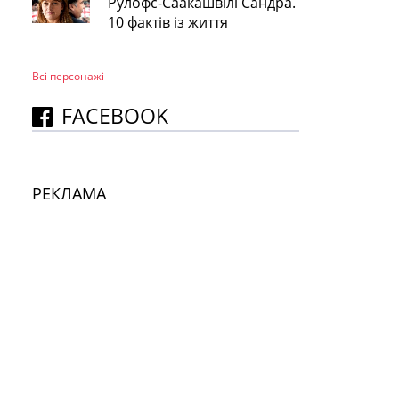
Рулофс-Саакашвілі Сандра.
10 фактів із життя
Всі персонажi
FACEBOOK
РЕКЛАМА