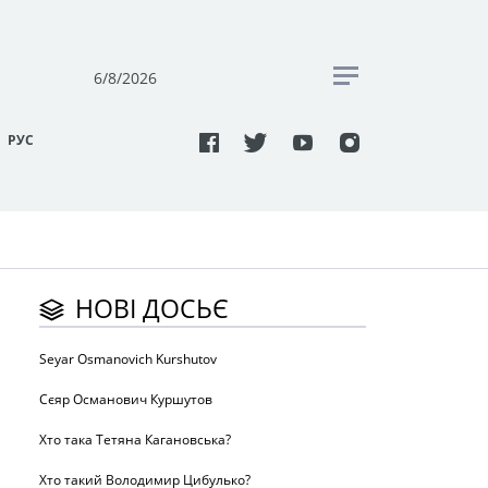
6/8/2026
РУC
НОВІ ДОСЬЄ
Seyar Osmanovich Kurshutov
Сєяр Османович Куршутов
Хто така Тетяна Кагановська?
Хто такий Володимир Цибулько?