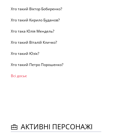
Хто такий Віктор Бобиренко?
Хто такий Кирило Буданов?
Хто така Юлія Мендель?
Хто такий Віталій Кличко?
Хто такий Юзік?
Хто такий Петро Порошенко?
Всі досьє
АКТИВНІ ПЕРСОНАЖІ