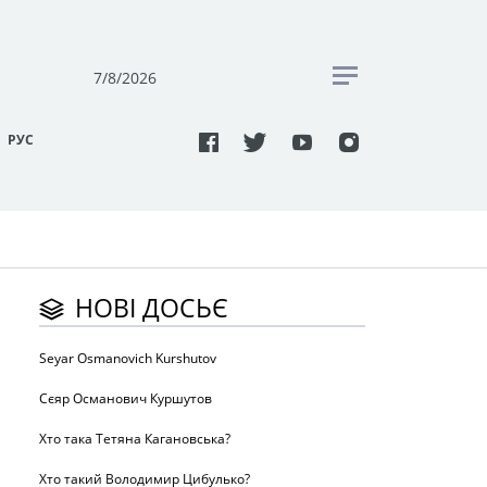
7/8/2026
РУC
НОВІ ДОСЬЄ
Seyar Osmanovich Kurshutov
Сєяр Османович Куршутов
Хто така Тетяна Кагановська?
Хто такий Володимир Цибулько?