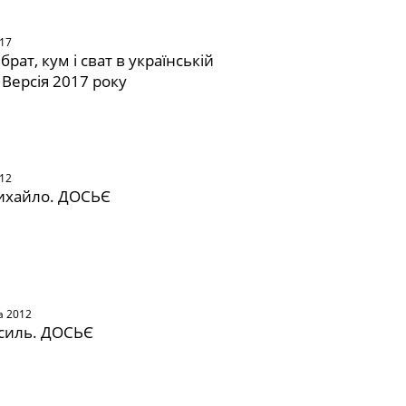
017
брат, кум і сват в українській
 Версія 2017 року
012
ихайло. ДОСЬЄ
а 2012
силь. ДОСЬЄ