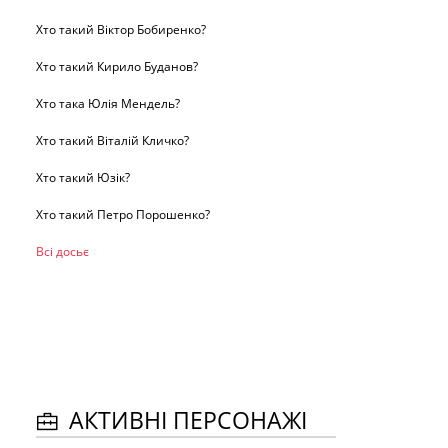
Хто такий Віктор Бобиренко?
Хто такий Кирило Буданов?
Хто така Юлія Мендель?
Хто такий Віталій Кличко?
Хто такий Юзік?
Хто такий Петро Порошенко?
Всі досьє
АКТИВНІ ПЕРСОНАЖІ