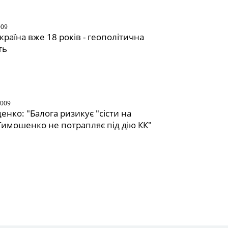
009
країна вже 18 років - геополітична
ть
2009
енко: "Балога ризикує "сісти на
 Тимошенко не потрапляє під дію КК"