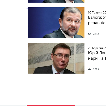
" />
05 Травня 2
Балога: У
реальніс
2413
" />
20 Березня 
Юрій Луц
нари", а
2929