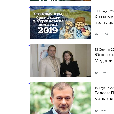
" />
31 Грудня 2
Хто кому 
політиці.
14160
" />
13 Серпня 2
Ющенко:
Медведчу
10097
" />
10 Грудня 2
Балога: 
маніакал
3391