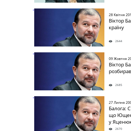
" />
28 Квітня 20
Віктор Б
країну
2644
" />
09 Жовтня 2
Віктор Б
розбирав
2685
" />
27 Липня 20
Балога: 
що Ющенк
у Яценюк
2670