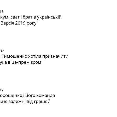
018
кум, сват і брат в українській
 Версія 2019 року
018
 Тимошенко хотіла призначити
ка віце-прем’єром
017
Порошенко і його команда
ьно залежні від грошей