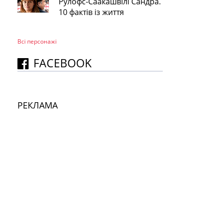
Рулофс-Саакашвілі Сандра.
10 фактів із життя
Всі персонажi
FACEBOOK
РЕКЛАМА