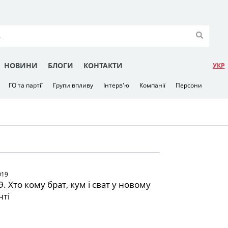
НОВИНИ
БЛОГИ
КОНТАКТИ
УКР
ГО та партії
Групи впливу
Інтерв'ю
Компанії
Персони
019
. Хто кому брат, кум і сват у новому
нті