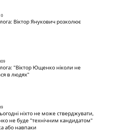
10
алога: Віктор Янукович розколює
009
алога: "Віктор Ющенко ніколи не
ся в людях"
09
Сьогодні ніхто не може стверджувати,
о не буде "технічним кандидатом"
а або навпаки