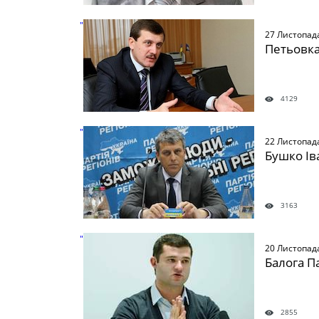
" />
27 Листопад
Петьовка
4129
" />
22 Листопад
Бушко Ів
3163
" />
20 Листопад
Балога П
2855