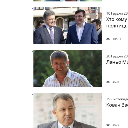
" />
10 Грудня 2
Хто кому 
політиці.
10501
" />
20 Грудня 2
Ланьо М
4631
" />
29 Листопад
Ковач Ва
3676