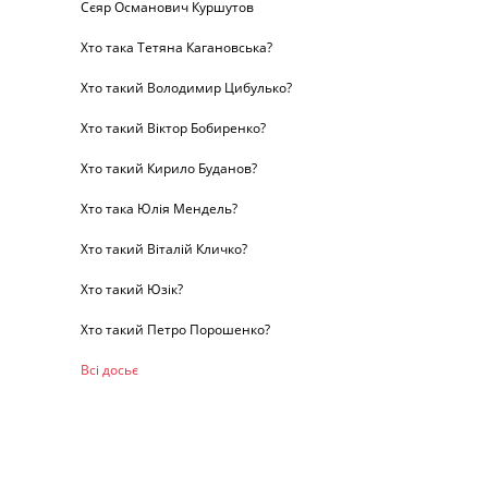
Сєяр Османович Куршутов
Хто така Тетяна Кагановська?
Хто такий Володимир Цибулько?
Хто такий Віктор Бобиренко?
Хто такий Кирило Буданов?
Хто така Юлія Мендель?
Хто такий Віталій Кличко?
Хто такий Юзік?
Хто такий Петро Порошенко?
Всі досьє