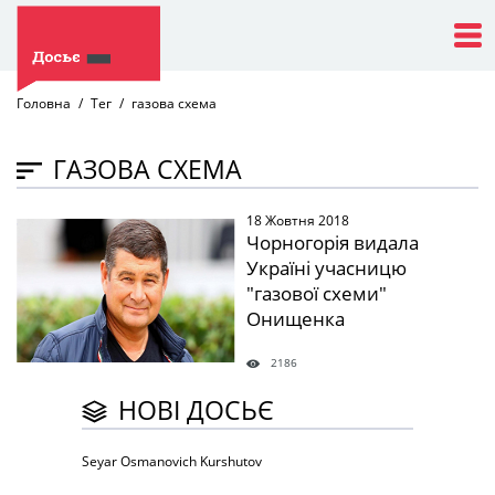
Головна
Тег
газова схема
ГАЗОВА СХЕМА
18 Жовтня 2018
" />
Чорногорія видала
Україні учасницю
"газової схеми"
Онищенка
2186
НОВІ ДОСЬЄ
Seyar Osmanovich Kurshutov