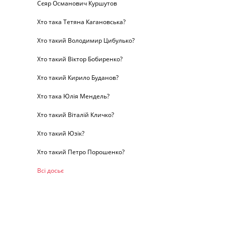
Сєяр Османович Куршутов
Хто така Тетяна Кагановська?
Хто такий Володимир Цибулько?
Хто такий Віктор Бобиренко?
Хто такий Кирило Буданов?
Хто така Юлія Мендель?
Хто такий Віталій Кличко?
Хто такий Юзік?
Хто такий Петро Порошенко?
Всі досьє