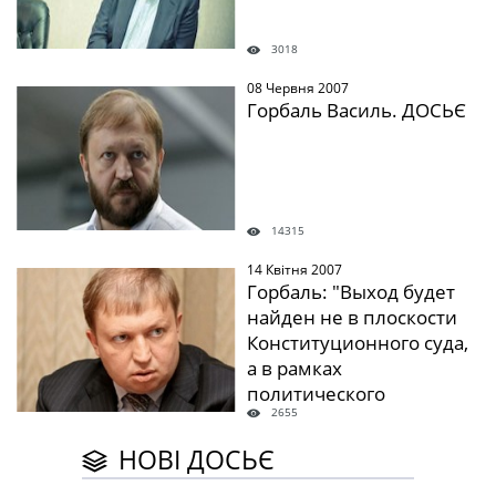
3018
08 Червня 2007
" />
Горбаль Василь. ДОСЬЄ
14315
14 Квітня 2007
" />
Горбаль: "Выход будет
найден не в плоскости
Конституционного суда,
а в рамках
политического
2655
копромисса"
НОВІ ДОСЬЄ