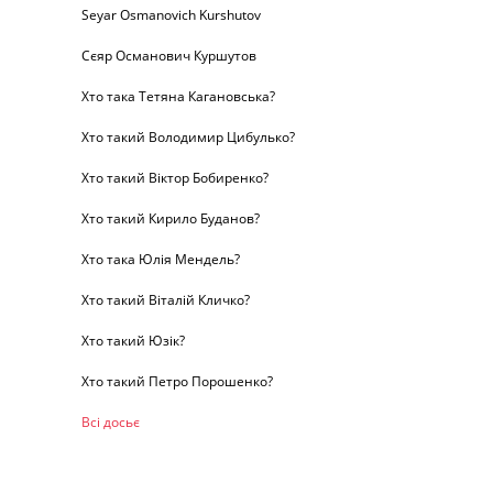
Seyar Osmanovich Kurshutov
Сєяр Османович Куршутов
Хто така Тетяна Кагановська?
Хто такий Володимир Цибулько?
Хто такий Віктор Бобиренко?
Хто такий Кирило Буданов?
Хто така Юлія Мендель?
Хто такий Віталій Кличко?
Хто такий Юзік?
Хто такий Петро Порошенко?
Всі досьє